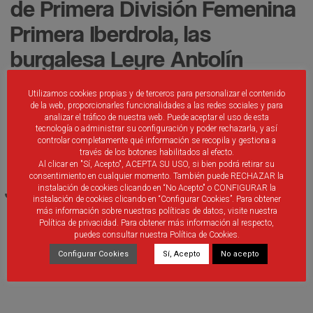
de Primera División Femenina
Primera Iberdrola, las
burgalesa Leyre Antolín
Miguel y la salmantina
Utilizamos cookies propias y de terceros para personalizar el contenido
Victoria Zander Velloso
de la web, proporcionarles funcionalidades a las redes sociales y para
analizar el tráfico de nuestra web. Puede aceptar el uso de esta
acudirán el 30 de abril a la
tecnología o administrar su configuración y poder rechazarla, y así
controlar completamente qué información se recopila y gestiona a
Ciudad del Fútbol de la RFEF
través de los botones habilitados al efecto.
Al clicar en "Sí, Acepto", ACEPTA SU USO, si bien podrá retirar su
junto con otras 18 árbitras de
consentimiento en cualquier momento. También puede RECHAZAR la
instalación de cookies clicando en “No Acepto" o CONFIGURAR la
instalación de cookies clicando en “Configurar Cookies”. Para obtener
distintos Comités
más información sobre nuestras políticas de datos, visite nuestra
Política de privacidad. Para obtener más información al respecto,
Autonómicos.
puedes consultar nuestra Política de Cookies.
Configurar Cookies
Sí, Acepto
No acepto
Facebook
Twitter
Email
Print
WhatsApp
Compartir