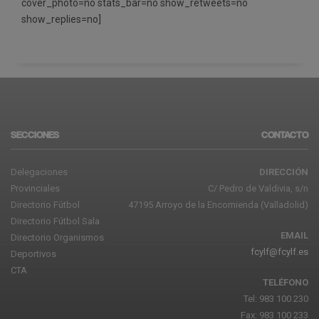
cover_photo=no stats_bar=no show_retweets=no
show_replies=no]
SECCIONES
CONTACTO
Delegaciones
DIRECCIÓN
Provinciales
C/ Pedro de Valdivia, s/n
Directorio Fútbol
47195 Arroyo de la Encomienda (Valladolid)
Directorio Fútbol Sala
EMAIL
Directorio Organismos
fcylf@fcylf.es
Deportivos
CTA
TELÉFONO
Tel: 983 100 230
Fax: 983 100 233