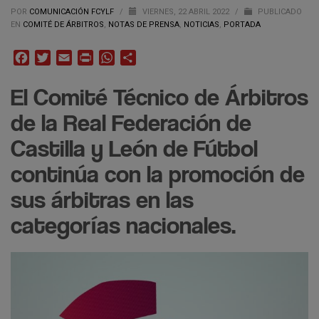
POR
COMUNICACIÓN FCYLF
/
VIERNES, 22 ABRIL 2022
/
PUBLICADO
EN
COMITÉ DE ÁRBITROS
,
NOTAS DE PRENSA
,
NOTICIAS
,
PORTADA
Facebook
Twitter
Email
Print
WhatsApp
Compartir
El Comité Técnico de Árbitros
de la Real Federación de
Castilla y León de Fútbol
continúa con la promoción de
sus árbitras en las
categorías nacionales.