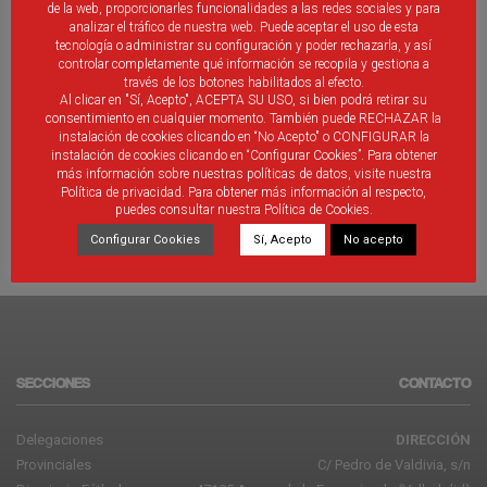
de la web, proporcionarles funcionalidades a las redes sociales y para
analizar el tráfico de nuestra web. Puede aceptar el uso de esta
tecnología o administrar su configuración y poder rechazarla, y así
controlar completamente qué información se recopila y gestiona a
Censo Clubs Fútbol Sala
través de los botones habilitados al efecto.
Al clicar en "Sí, Acepto", ACEPTA SU USO, si bien podrá retirar su
consentimiento en cualquier momento. También puede RECHAZAR la
Censo Clubs Fútbol Sala
instalación de cookies clicando en “No Acepto" o CONFIGURAR la
instalación de cookies clicando en “Configurar Cookies”. Para obtener
más información sobre nuestras políticas de datos, visite nuestra
Política de privacidad. Para obtener más información al respecto,
puedes consultar nuestra Política de Cookies.
Configurar Cookies
Sí, Acepto
No acepto
SECCIONES
CONTACTO
Delegaciones
DIRECCIÓN
Provinciales
C/ Pedro de Valdivia, s/n