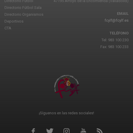
Directorio Fútbol
47195 Arroyo de la Encomienda (Valladolid)
Directorio Fútbol Sala
EMAIL
Directorio Organismos
fcylf@fcylf.es
Deportivos
CTA
TELÉFONO
Tel: 983 100 230
Fax: 983 100 233
¡Síguenos en las redes sociales!