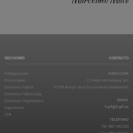
SECCIONES
CONTACTO
Delegaciones
DIRECCIÓN
Provinciales
C/ Pedro de Valdivia, s/n
Directorio Fútbol
47195 Arroyo de la Encomienda (Valladolid)
Directorio Fútbol Sala
EMAIL
Directorio Organismos
fcylf@fcylf.es
Deportivos
CTA
TELÉFONO
Tel: 983 100 230