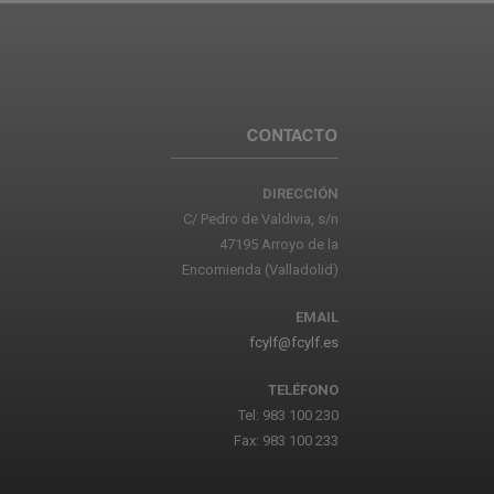
CONTACTO
DIRECCIÓN
C/ Pedro de Valdivia, s/n
47195 Arroyo de la
Encomienda (Valladolid)
EMAIL
fcylf@fcylf.es
TELÉFONO
Tel: 983 100 230
Fax: 983 100 233