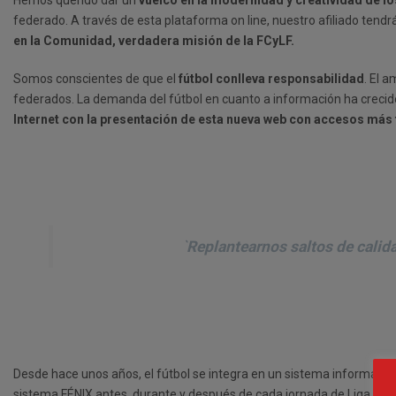
Hemos querido dar un
vuelco en la modernidad y creatividad de los
federado. A través de esta plataforma on line, nuestro afiliado tend
en la Comunidad, verdadera misión de la FCyLF.
Somos conscientes de que el
fútbol conlleva responsabilidad
. El 
federados. La demanda del fútbol en cuanto a información ha crecido
Internet con la presentación de esta nueva web con accesos más fá
`
Replantearnos saltos de calida
Desde hace unos años, el fútbol se integra en un sistema informático 
sistema FÉNIX antes, durante y después de cada jornada de Liga. Los clu