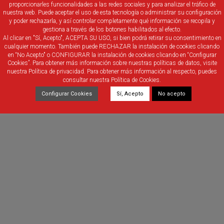
proporcionarles funcionalidades a las redes sociales y para analizar el tráfico de
rd gracias a este sistema. Esta información, tanto del propio afiliado co
nuestra web. Puede aceptar el uso de esta tecnología o administrar su configuración
y poder rechazarla, y así controlar completamente qué información se recopila y
compensado con la posibilidad de consultar cada jornada de Liga en tiem
gestiona a través de los botones habilitados al efecto.
Al clicar en "Sí, Acepto", ACEPTA SU USO, si bien podrá retirar su consentimiento en
cualquier momento. También puede RECHAZAR la instalación de cookies clicando
rando tras la llegada del COVID-19
nos ha hecho darnos de bruces co
en “No Acepto" o CONFIGURAR la instalación de cookies clicando en “Configurar
Cookies”. Para obtener más información sobre nuestras políticas de datos, visite
 nueva web,
el fútbol de Castilla y León desea acercarse aún más a l
nuestra Política de privacidad. Para obtener más información al respecto, puedes
consultar nuestra Política de Cookies.
ajo, con la integridad y con la transparencia quieren verse plasmad
Configurar Cookies
Sí, Acepto
No acepto