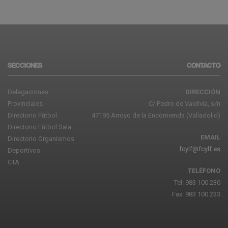
SECCIONES
CONTACTO
Delegaciones
DIRECCIÓN
Provinciales
C/ Pedro de Valdivia, s/n
Directorio Fútbol
47195 Arroyo de la Encomienda (Valladolid)
Directorio Fútbol Sala
EMAIL
Directorio Organismos
fcylf@fcylf.es
Deportivos
CTA
TELÉFONO
Tel: 983 100 230
Fax: 983 100 233