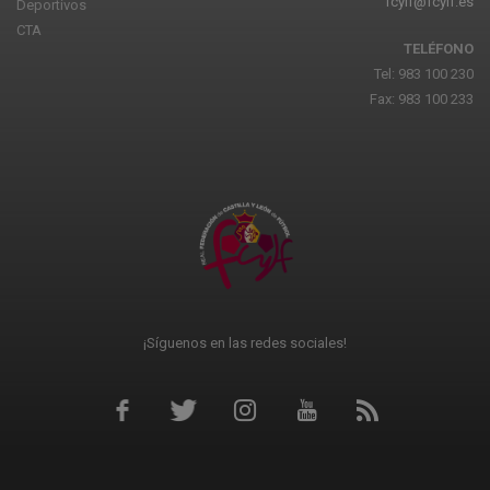
fcylf@fcylf.es
Deportivos
CTA
TELÉFONO
Tel: 983 100 230
Fax: 983 100 233
¡Síguenos en las redes sociales!