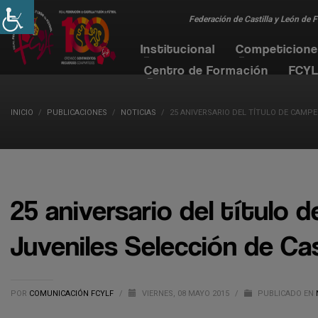
Federación de Castilla y León de 
Institucional
Competicion
Centro de Formación
FCYL
INICIO
PUBLICACIONES
NOTICIAS
25 ANIVERSARIO DEL TÍTULO DE CAMPE
25 aniversario del título
Juveniles Selección de Cas
POR
COMUNICACIÓN FCYLF
/
VIERNES, 08 MAYO 2015
/
PUBLICADO EN