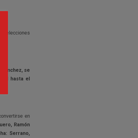
de Selecciones
z Sánchez, se
onal hasta el
onvertirse en
quero, Ramón
ha: Serrano,