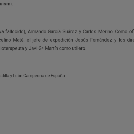
uismi.
ya fallecido), Armando García Suárez y Carlos Merino. Como ofic
celino Maté; el jefe de expedición Jesús Fernández y los dir
ioterapeuta y Javi Gª Martín como utilero.
Castilla y León Campeona de España.