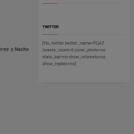
TWITTER
[fts_twitter twitter_name=FCyLF
Pérez y Nacho
tweets_count=5 cover_photo=no
stats_bar=no show_retweets=no
show_replies=no]