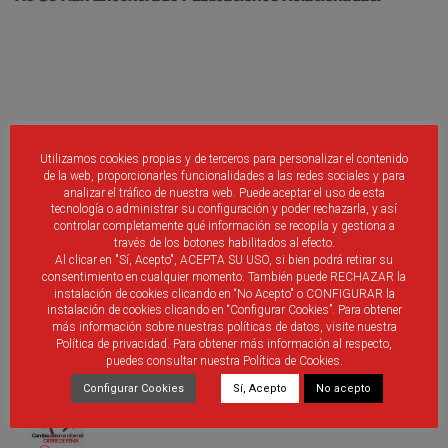
Debes ser
identificado
introducir un comentario.
Utilizamos cookies propias y de terceros para personalizar el contenido
de la web, proporcionarles funcionalidades a las redes sociales y para
analizar el tráfico de nuestra web. Puede aceptar el uso de esta
tecnología o administrar su configuración y poder rechazarla, y así
controlar completamente qué información se recopila y gestiona a
través de los botones habilitados al efecto.
Al clicar en "Sí, Acepto", ACEPTA SU USO, si bien podrá retirar su
ÚLTIMAS PUBLICACIONES
consentimiento en cualquier momento. También puede RECHAZAR la
instalación de cookies clicando en “No Acepto" o CONFIGURAR la
instalación de cookies clicando en “Configurar Cookies”. Para obtener
Nueva aplicación móvil RFCYLF
más información sobre nuestras políticas de datos, visite nuestra
Política de privacidad. Para obtener más información al respecto,
puedes consultar nuestra Política de Cookies.
Configurar Cookies
Sí, Acepto
No acepto
Cierre de Fénix