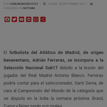
POR
COMUNICACIÓN FCYLF
/
JUEVES, 28 SEPTIEMBRE 2017
/
PUBLICADO EN
NOTICIAS
Facebook
Twitter
Email
Print
WhatsApp
Compartir
El
futbolista del Atlético de Madrid, de origen
benaventano, Adrián Ferreras, se incorpora a la
Selección Nacional Sub17
debido a la lesión del
jugador del Real Madrid Antonio Blanco. Ferreras
podría contar para el seleccionador, Santi Denia, de
cara al Campeonato del Mundo de la categoría que
se disputa en la India la semana próxima. Brasil,
Corea y Níger serán sus rivales.