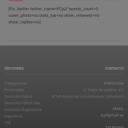
[fts_twitter twitter_name=FCyLF tweets_count=5
cover_photo=no stats_bar=no show_retweets=no
show_replies=no]
SECCIONES
CONTACTO
Delegaciones
DIRECCIÓN
Provinciales
C/ Pedro de Valdivia, s/n
Directorio Fútbol
47195 Arroyo de la Encomienda (Valladolid)
Directorio Fútbol Sala
EMAIL
Directorio Organismos
fcylf@fcylf.es
Deportivos
CTA
TELÉFONO