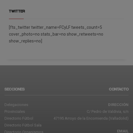
TWITTER
[fts_twitter twitter_name=FCyLF tweets_count=5
cover_photo=no stats_bar=no show_retweets=no
show_replies=no]
SECCIONES
CONTACTO
Delegaciones
DIRECCIÓN
Provinciales
C/ Pedro de Valdivia, s/n
Directorio Fútbol
47195 Arroyo de la Encomienda (Valladolid)
Directorio Fútbol Sala
EMAIL
Directorio Organismos