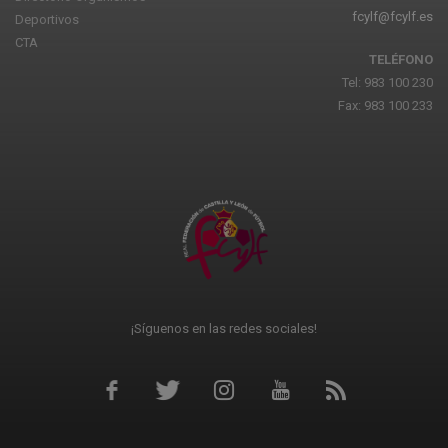
fcylf@fcylf.es
Deportivos
CTA
TELÉFONO
Tel: 983 100 230
Fax: 983 100 233
¡Síguenos en las redes sociales!