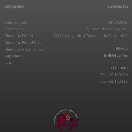
SECCIONES
CONTACTO
Delegaciones
DIRECCIÓN
Provinciales
C/ Pedro de Valdivia, s/n
Directorio Fútbol
47195 Arroyo de la Encomienda (Valladolid)
Directorio Fútbol Sala
EMAIL
Directorio Organismos
fcylf@fcylf.es
Deportivos
CTA
TELÉFONO
Tel: 983 100 230
Fax: 983 100 233