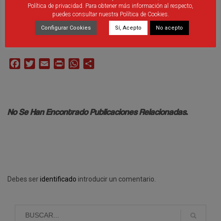
VELAYOS TOMÁS, SERGIO
Política de privacidad. Para obtener más información al respecto,
puedes consultar nuestra Política de Cookies.
VEGA SANZ, JUAN PEDRO
Configurar Cookies
Sí, Acepto
No acepto
ZAMORANO ISABEL, ENRIQUE
Facebook
Twitter
Email
Print
WhatsApp
Compartir
No Se Han Encontrado Publicaciones Relacionadas.
Debes ser
identificado
introducir un comentario.