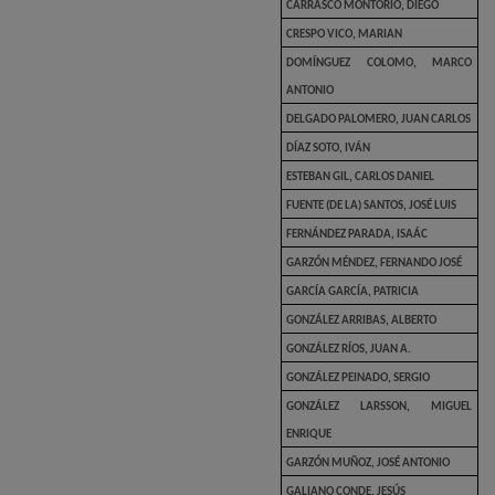
CARRASCO MONTORIO, DIEGO
CRESPO VICO, MARIAN
DOMÍNGUEZ COLOMO, MARCO
ANTONIO
DELGADO PALOMERO, JUAN CARLOS
DÍAZ SOTO, IVÁN
ESTEBAN GIL, CARLOS DANIEL
FUENTE (DE LA) SANTOS, JOSÉ LUIS
FERNÁNDEZ PARADA, ISAÁC
GARZÓN MÉNDEZ, FERNANDO JOSÉ
GARCÍA GARCÍA, PATRICIA
GONZÁLEZ ARRIBAS, ALBERTO
GONZÁLEZ RÍOS, JUAN A.
GONZÁLEZ PEINADO, SERGIO
GONZÁLEZ LARSSON, MIGUEL
ENRIQUE
GARZÓN MUÑOZ, JOSÉ ANTONIO
GALIANO CONDE, JESÚS