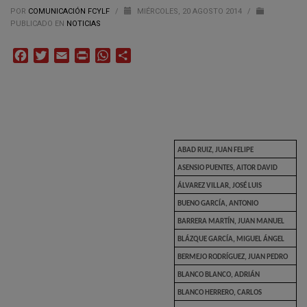
POR
COMUNICACIÓN FCYLF
/
MIÉRCOLES, 20 AGOSTO 2014
/
PUBLICADO EN
NOTICIAS
Facebook
Twitter
Email
Print
WhatsApp
Compartir
ABAD RUIZ, JUAN FELIPE
ASENSIO PUENTES, AITOR DAVID
ÁLVAREZ VILLAR, JOSÉ LUIS
BUENO GARCÍA, ANTONIO
BARRERA MARTÍN, JUAN MANUEL
BLÁZQUE GARCÍA, MIGUEL ÁNGEL
BERMEJO RODRÍGUEZ, JUAN PEDRO
BLANCO BLANCO, ADRIÁN
BLANCO HERRERO, CARLOS