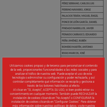
PÉREZ SERRANO, CARLOS LUIS
PERRINO NAVARRO, JORGE
PALACIOS TERÁN, MIGUEL ÁNGEL
PONCE DE LEÓN GARCÍA, DANIEL
PINDADO NARRILLOS, JAVIER
PEINADO CARRASCO, EDUARDO
PEÑA JIMÉNEZ, RUBÉN
ROMERO MARTÍN, ANTONIO
RIVAS MARCOS, JOSÉ
SIMÓN SAN ROMÁN, PABLO
Utilizamos cookies propias y de terceros para personalizar el contenido
SACRISTÁN BERRERA, JUAN JOSÉ
de la web, proporcionarles funcionalidades a las redes sociales y para
SÁNCHEZ AVILÉS, JAVIER
analizar el tráfico de nuestra web. Puede aceptar el uso de esta
tecnología o administrar su configuración y poder rechazarla, y así
SÁNCHEZ GALÁN, LUIS MIGUEL
controlar completamente qué información se recopila y gestiona a
SÁNCHEZ MANZANO, URBANO
través de los botones habilitados al efecto.
Al clicar en "Sí, Acepto", ACEPTA SU USO, si bien podrá retirar su
SÁNCHEZ GARCÍA, JAVIER
consentimiento en cualquier momento. También puede RECHAZAR la
TABASCO ORGANISTA, MOISÉS
instalación de cookies clicando en “No Acepto" o CONFIGURAR la
instalación de cookies clicando en “Configurar Cookies”. Para obtener
TORRES GUTIÉRREZ, RONALD PAUL
más información sobre nuestras políticas de datos, visite nuestra