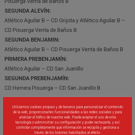
Pisuerga Venta de Baños B
SEGUNDA ALEVÍN:
Atlético Aguilar B – CD Grijota y Atlético Aguilar B –
CD Pisuerga Venta de Baños B
SEGUNDA BENJAMIN:
Atlético Aguilar B – CD Pisuerga Venta de Baños B
PRIMERA PREBENJAMÍN:
Atlético Aguilar – CD San Juanillo
SEGUNDA PREBENJAMÍN:
CD Herrera Pisuerga – CD San Juanillo B
Utilizamos cookies propias y de terceros para personalizar el contenido
de la web, proporcionarles funcionalidades a las redes sociales y para
PROVINCIAL DE SEGOVIA
analizar el tráfico de nuestra web. Puede aceptar el uso de esta
tecnología o administrar su configuración y poder rechazarla, y así
PRIMERA AFICIONADOS:
controlar completamente qué información se recopila y gestiona a
través de los botones habilitados al efecto.