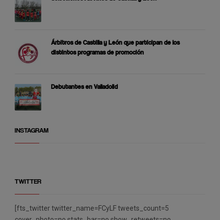
Árbitros de Castilla y León que participan de los
distintos programas de promoción
Debutantes en Valladolid
INSTAGRAM
TWITTER
[fts_twitter twitter_name=FCyLF tweets_count=5
cover_photo=no stats_bar=no show_retweets=no