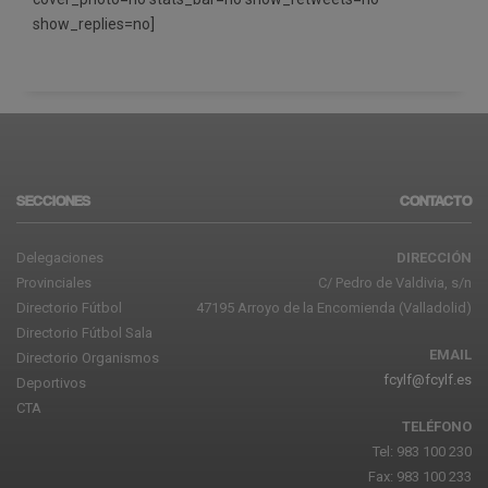
show_replies=no]
SECCIONES
CONTACTO
Delegaciones
DIRECCIÓN
Provinciales
C/ Pedro de Valdivia, s/n
Directorio Fútbol
47195 Arroyo de la Encomienda (Valladolid)
Directorio Fútbol Sala
EMAIL
Directorio Organismos
fcylf@fcylf.es
Deportivos
CTA
TELÉFONO
Tel: 983 100 230
Fax: 983 100 233