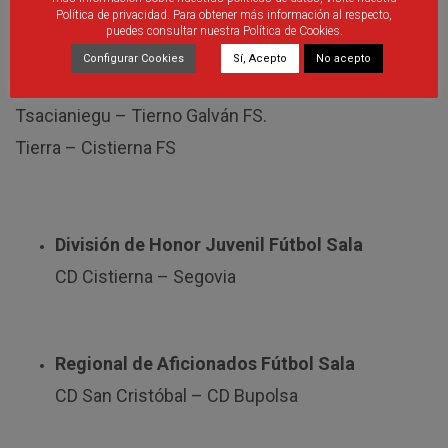
Política de privacidad. Para obtener más información al respecto,
puedes consultar nuestra Política de Cookies.
Configurar Cookies
Sí, Acepto
No acepto
Tercera División Fútbol Sala.
Jornada 14
Tsacianiegu – Tierno Galván FS.
Tierra – Cistierna FS
División de Honor Juvenil Fútbol Sala
CD Cistierna – Segovia
Regional de Aficionados Fútbol Sala
CD San Cristóbal – CD Bupolsa