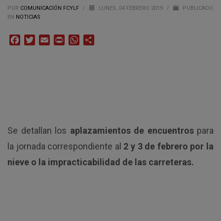
POR
COMUNICACIÓN FCYLF
/
LUNES, 04 FEBRERO 2019
/
PUBLICADO
EN
NOTICIAS
Facebook
Twitter
Email
Print
WhatsApp
Compartir
Se detallan los
aplazamientos de encuentros
para
la jornada correspondiente al
2 y 3 de febrero por la
nieve o la impracticabilidad de las carreteras.