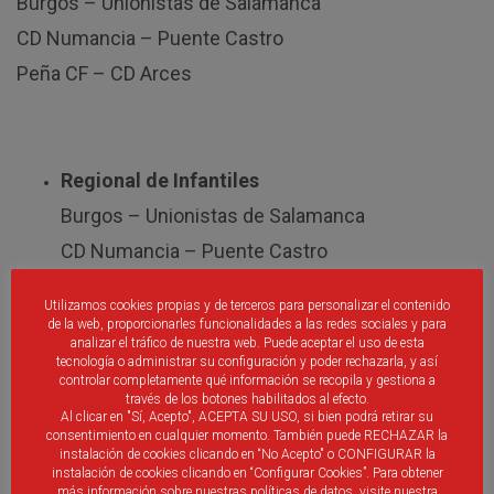
Burgos – Unionistas de Salamanca
CD Numancia – Puente Castro
Peña CF – CD Arces
Regional de Infantiles
Burgos – Unionistas de Salamanca
CD Numancia – Puente Castro
Peña CF – CD Laguna
Utilizamos cookies propias y de terceros para personalizar el contenido
Burgos Promesas – Parquesol
de la web, proporcionarles funcionalidades a las redes sociales y para
analizar el tráfico de nuestra web. Puede aceptar el uso de esta
tecnología o administrar su configuración y poder rechazarla, y así
Liga Gonalpi.
Jornada 16
controlar completamente qué información se recopila y gestiona a
través de los botones habilitados al efecto.
Al clicar en "Sí, Acepto", ACEPTA SU USO, si bien podrá retirar su
CD Femenino Ponferradina – CD Nuestra Señora de
consentimiento en cualquier momento. También puede RECHAZAR la
instalación de cookies clicando en “No Acepto" o CONFIGURAR la
Belén
instalación de cookies clicando en “Configurar Cookies”. Para obtener
más información sobre nuestras políticas de datos, visite nuestra