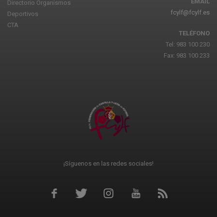
EMAIL
Directorio Organismos
fcylf@fcylf.es
Deportivos
CTA
TELÉFONO
Tel: 983 100 230
Fax: 983 100 233
¡Síguenos en las redes sociales!