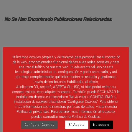
No Se Han Encontrado Publicaciones Relacionadas.
Utilizamos cookies propias y de terceros para personalizar el contenido
Debes ser
identificado
introducir un comentario.
de la web, proporcionarles funcionalidades a las redes sociales y para
analizar el tráfico de nuestra web. Puede aceptar el uso de esta
tecnología o administrar su configuración y poder rechazarla, y así
controlar completamente qué información se recopila y gestiona a
través de los botones habilitados al efecto.
Al clicar en "Sí, Acepto", ACEPTA SU USO, si bien podrá retirar su
consentimiento en cualquier momento. También puede RECHAZAR la
instalación de cookies clicando en “No Acepto" o CONFIGURAR la
ÚLTIMAS PUBLICACIONES
instalación de cookies clicando en “Configurar Cookies”. Para obtener
más información sobre nuestras políticas de datos, visite nuestra
Política de privacidad. Para obtener más información al respecto,
Nueva aplicación móvil RFCYLF
puedes consultar nuestra Política de Cookies.
Configurar Cookies
Sí, Acepto
No acepto