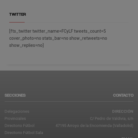
TWITTER
[fts_twitter twitter_name=FCyLF tweets_count=5
cover_photo=no stats_bar=no show_retweets=no
show_replies=no]
SECCIONES
CONTACTO
Delegaciones
DIRECCIÓN
Provinciales
C/ Pedro de Valdivia, s/n
Directorio Fútbol
47195 Arroyo de la Encomienda (Valladolid)
Directorio Fútbol Sala