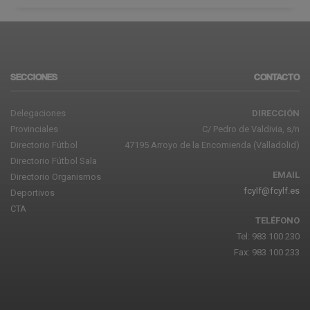
SECCIONES
CONTACTO
Delegaciones
DIRECCIÓN
Provinciales
C/ Pedro de Valdivia, s/n
Directorio Fútbol
47195 Arroyo de la Encomienda (Valladolid)
Directorio Fútbol Sala
EMAIL
Directorio Organismos
fcylf@fcylf.es
Deportivos
CTA
TELÉFONO
Tel: 983 100 230
Fax: 983 100 233