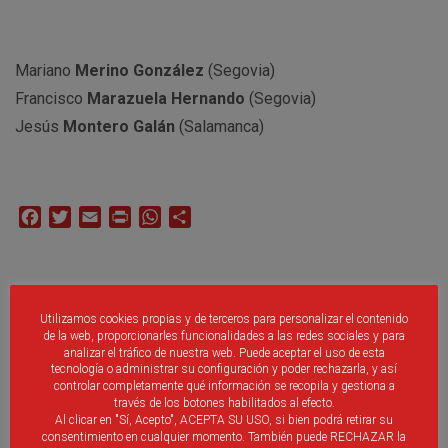
Mariano
Merino González
(Segovia)
Francisco
Marazuela Hernando
(Segovia)
Jesús
Montero Galán
(Salamanca)
Facebook
Twitter
Email
Print
WhatsApp
Compartir
No Se Han Encontrado Publicaciones Relacionadas.
Utilizamos cookies propias y de terceros para personalizar el contenido
de la web, proporcionarles funcionalidades a las redes sociales y para
analizar el tráfico de nuestra web. Puede aceptar el uso de esta
tecnología o administrar su configuración y poder rechazarla, y así
controlar completamente qué información se recopila y gestiona a
través de los botones habilitados al efecto.
Al clicar en "Sí, Acepto", ACEPTA SU USO, si bien podrá retirar su
consentimiento en cualquier momento. También puede RECHAZAR la