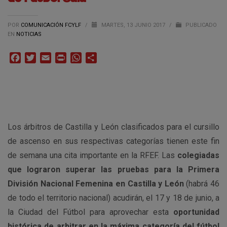
POR
COMUNICACIÓN FCYLF
/
MARTES, 13 JUNIO 2017
/
PUBLICADO
EN
NOTICIAS
Facebook
Twitter
Email
Print
WhatsApp
Compartir
Los árbitros de Castilla y León clasificados para el cursillo
de ascenso en sus respectivas categorías tienen este fin
de semana una cita importante en la RFEF. Las
colegiadas
que lograron superar las pruebas para la Primera
División Nacional Femenina en Castilla y León
(habrá 46
de todo el territorio nacional) acudirán, el 17 y 18 de junio, a
la Ciudad del Fútbol para aprovechar esta
oportunidad
histórica de arbitrar en la máxima categoría del fútbol