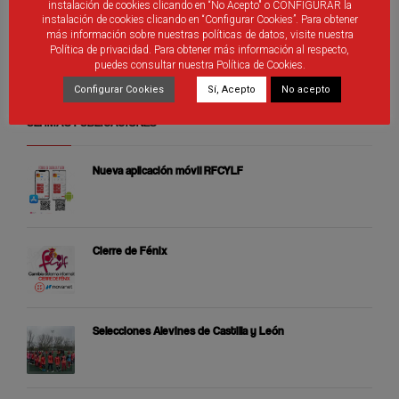
Debes ser
identificado
introducir un comentario.
instalación de cookies clicando en “No Acepto" o CONFIGURAR la
instalación de cookies clicando en “Configurar Cookies”. Para obtener
más información sobre nuestras políticas de datos, visite nuestra
Política de privacidad. Para obtener más información al respecto,
puedes consultar nuestra Política de Cookies.
Configurar Cookies
Sí, Acepto
No acepto
ÚLTIMAS PUBLICACIONES
Nueva aplicación móvil RFCYLF
Cierre de Fénix
Selecciones Alevines de Castilla y León