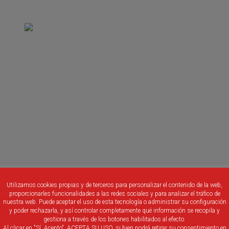
Utilizamos cookies propias y de terceros para personalizar el contenido de la web,
proporcionarles funcionalidades a las redes sociales y para analizar el tráfico de
nuestra web. Puede aceptar el uso de esta tecnología o administrar su configuración
y poder rechazarla, y así controlar completamente qué información se recopila y
gestiona a través de los botones habilitados al efecto.
Al clicar en "Sí, Acepto", ACEPTA SU USO, si bien podrá retirar su consentimiento en