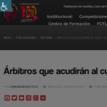
Federación de Castilla y León de 
Institucional
Competicion
Centro de Formación
FCYL
INICIO
PUBLICACIONES
NOTICIAS
ÁRBITROS QUE ACUDIRÁN AL CURSO DE
Árbitros que acudirán al c
POR
COMUNICACIÓN FCYLF
/
MIÉRCOLES, 20 AGOSTO 2014
/
PUBLICAD
Facebook
Twitter
Email
Print
WhatsApp
Compartir