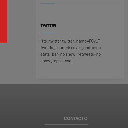
TWITTER
[fts_twitter twitter_name=FCyLF
tweets_count=5 cover_photo=no
stats_bar=no show_retweets=no
show_replies=no]
CONTACTO