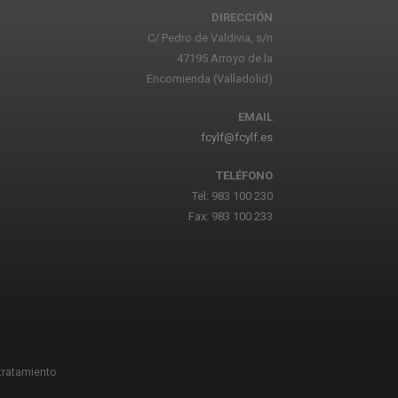
DIRECCIÓN
C/ Pedro de Valdivia, s/n
47195 Arroyo de la
Encomienda (Valladolid)
EMAIL
fcylf@fcylf.es
TELÉFONO
Tel: 983 100 230
Fax: 983 100 233
 tratamiento