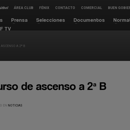
Fútbol
ÁREA CLUB
FÉNIX
CONTACTO
COMERCIAL
BUEN GOBIE
es
Prensa
Selecciones
Documentos
Norma
F TV
 ASCENSO A 2ª B
urso de ascenso a 2ª B
O EN
NOTICIAS