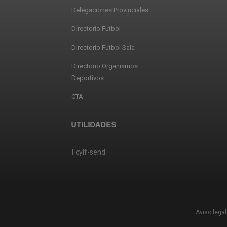
Delegaciones Provinciales
Directorio Fútbol
Directorio Fútbol Sala
Directorio Organismos
Deportivos
CTA
UTILIDADES
Fcylf-send
Aviso legal