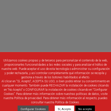
Utilizamos cookies propias y de terceros para personalizar el contenido de la web,
íez
-DP Palencia-)
proporcionarles funcionalidades a las redes sociales y para analizar el tráfico de
nuestra web. Puede aceptar el uso de esta tecnología o administrar su configuración
y poder rechazarla, y así controlar completamente qué información se recopila y
gestiona a través de los botones habilitados al efecto.
Al clicar en "Sí, Acepto", ACEPTA SU USO, si bien podrá retirar su consentimiento en
cualquier momento. También puede RECHAZAR la instalación de cookies clicando
en “No Acepto" o CONFIGURAR la instalación de cookies clicando en “Configurar
Cookies”. Para obtener más información sobre nuestras políticas de datos, visite
nuestra Política de privacidad. Para obtener más información al respecto, puedes
consultar nuestra Política de Cookies.
Configurar Cookies
Sí, Acepto
No acepto