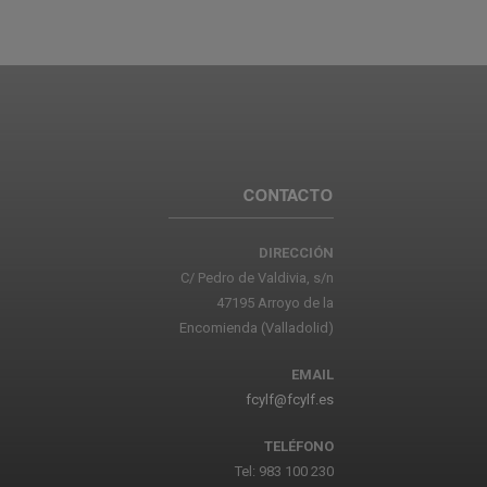
CONTACTO
DIRECCIÓN
C/ Pedro de Valdivia, s/n
47195 Arroyo de la
Encomienda (Valladolid)
EMAIL
fcylf@fcylf.es
TELÉFONO
Tel: 983 100 230