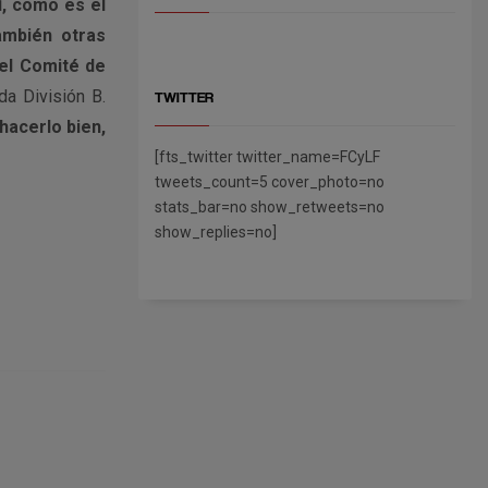
í, como es el
ambién otras
del Comité de
da División B.
TWITTER
hacerlo bien,
[fts_twitter twitter_name=FCyLF
tweets_count=5 cover_photo=no
stats_bar=no show_retweets=no
show_replies=no]