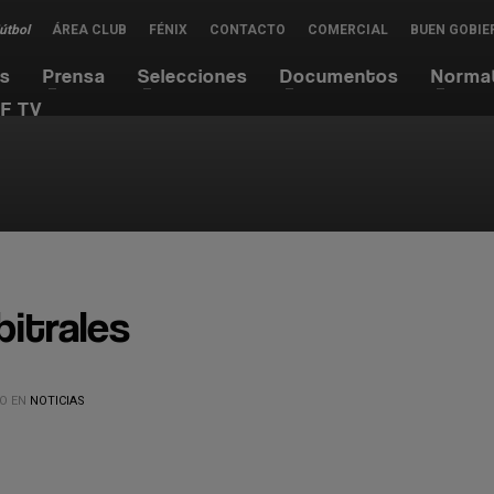
Fútbol
ÁREA CLUB
FÉNIX
CONTACTO
COMERCIAL
BUEN GOBIE
es
Prensa
Selecciones
Documentos
Norma
F TV
itrales
O EN
NOTICIAS