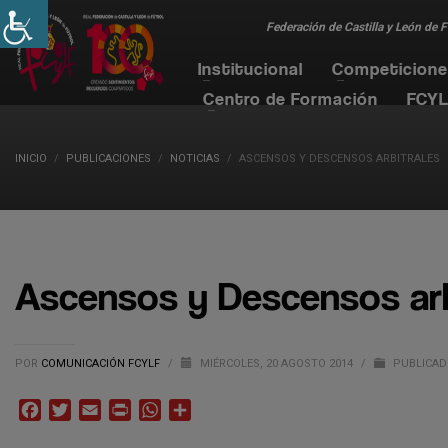
Federación de Castilla y León de 
Institucional
Competicion
Centro de Formación
FCYL
INICIO
PUBLICACIONES
NOTICIAS
ASCENSOS Y DESCENSOS ARBITRALES
Ascensos y Descensos arb
POR
COMUNICACIÓN FCYLF
/
MIÉRCOLES, 20 AGOSTO 2014
/
PUBLICAD
Facebook
Twitter
Email
Print
WhatsApp
Compartir