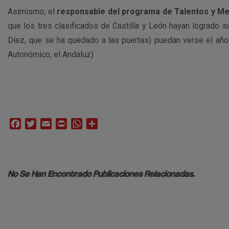
Asimismo, el
responsable del programa de Talentos y Men
que los tres clasificados de Castilla y León hayan logrado su
Díez, que se ha quedado a las puertas) puedan verse el añ
Autonómico, el Andaluz)
Facebook
Twitter
Email
Print
WhatsApp
Compartir
No Se Han Encontrado Publicaciones Relacionadas.