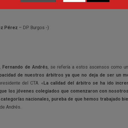
ez Pérez
– DP Burgos -)
s,
Fernando de Andrés
, se refería a estos ascensos como un
acidad de nuestros árbitros ya que no deja de ser un m
 presidente del CTA. «
La calidad del árbitro se ha ido inc
 que los jóvenes colegiados que comenzaron con nosotros
 categorías nacionales, pureba de que hemos trabajado bie
 de Andrés.