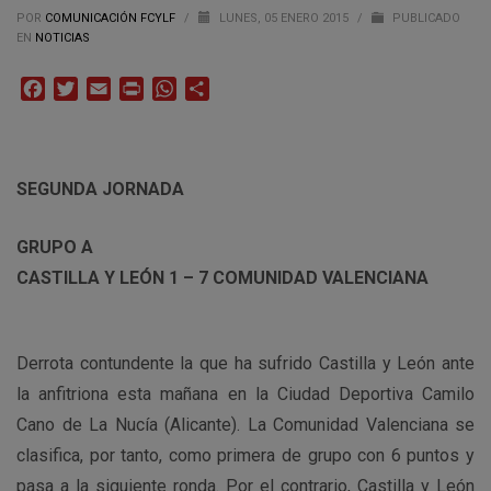
POR
COMUNICACIÓN FCYLF
/
LUNES, 05 ENERO 2015
/
PUBLICADO
EN
NOTICIAS
Facebook
Twitter
Email
Print
WhatsApp
Compartir
SEGUNDA JORNADA
GRUPO A
CASTILLA Y LEÓN 1 – 7 COMUNIDAD VALENCIANA
Derrota contundente la que ha sufrido Castilla y León ante
la anfitriona esta mañana en la Ciudad Deportiva Camilo
Cano de La Nucía (Alicante). La Comunidad Valenciana se
clasifica, por tanto, como primera de grupo con 6 puntos y
pasa a la siguiente ronda. Por el contrario, Castilla y León