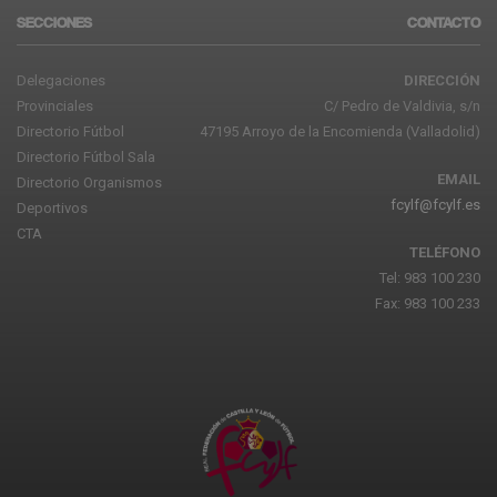
SECCIONES
CONTACTO
Delegaciones
DIRECCIÓN
Provinciales
C/ Pedro de Valdivia, s/n
Directorio Fútbol
47195 Arroyo de la Encomienda (Valladolid)
Directorio Fútbol Sala
EMAIL
Directorio Organismos
fcylf@fcylf.es
Deportivos
CTA
TELÉFONO
Tel: 983 100 230
Fax: 983 100 233