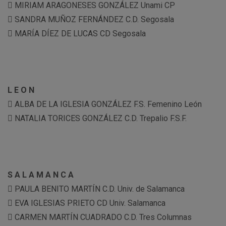
 MIRIAM ARAGONESES GONZÁLEZ Unami CP
 SANDRA MUÑOZ FERNÁNDEZ C.D. Segosala
 MARÍA DÍEZ DE LUCAS CD Segosala
L E O N
 ALBA DE LA IGLESIA GONZÁLEZ F.S. Femenino León
 NATALIA TORICES GONZÁLEZ C.D. Trepalio F.S.F.
S A L A M A N C A
 PAULA BENITO MARTÍN C.D. Univ. de Salamanca
 EVA IGLESIAS PRIETO CD Univ. Salamanca
 CARMEN MARTÍN CUADRADO C.D. Tres Columnas