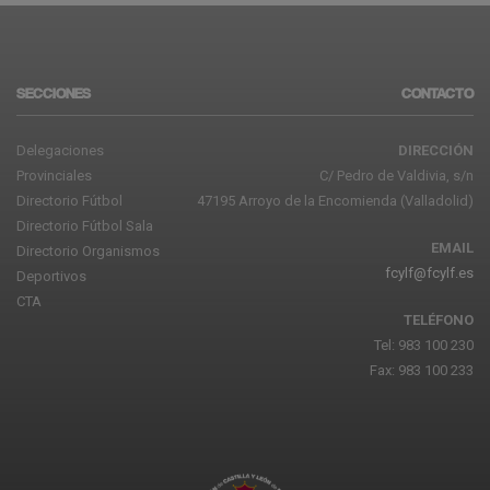
SECCIONES
CONTACTO
Delegaciones
DIRECCIÓN
Provinciales
C/ Pedro de Valdivia, s/n
Directorio Fútbol
47195 Arroyo de la Encomienda (Valladolid)
Directorio Fútbol Sala
EMAIL
Directorio Organismos
fcylf@fcylf.es
Deportivos
CTA
TELÉFONO
Tel: 983 100 230
Fax: 983 100 233