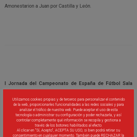
Amonestarion a Juan por Castilla y León.
I Jornada del Campeonato de España de Fútbol Sala
Sub16
Utilizamos cookies propias y de terceros para personalizar el contenido
de la web, proporcionarles funcionalidades a las redes sociales y para
analizar el tráfico de nuestra web. Puede aceptar el uso de esta
tecnología o administrar su configuración y poder rechazarla, y así
controlar completamente qué información se recopila y gestiona a
Con el caramelo en la boca. Así se ha quedado la Selección
través de los botones habilitados al efecto.
de Castilla y León Sub16 tras, finalmente, perder el primero
Al clicar en "Sí, Acepto", ACEPTA SU USO, si bien podrá retirar su
consentimiento en cualquier momento. También puede RECHAZAR la