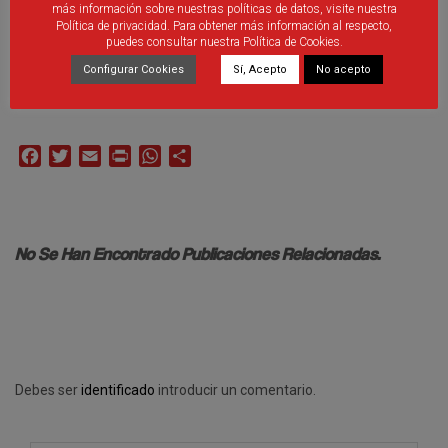
más información sobre nuestras políticas de datos, visite nuestra
Política de privacidad. Para obtener más información al respecto,
puedes consultar nuestra Política de Cookies.
Configurar Cookies
Sí, Acepto
No acepto
Facebook
Twitter
Email
Print
WhatsApp
Compartir
No Se Han Encontrado Publicaciones Relacionadas.
Debes ser
identificado
introducir un comentario.