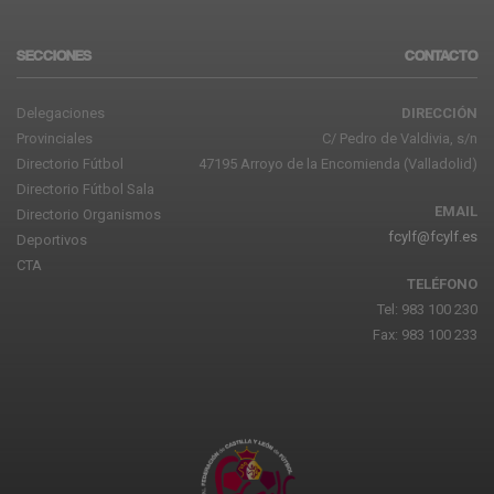
SECCIONES
CONTACTO
Delegaciones
DIRECCIÓN
Provinciales
C/ Pedro de Valdivia, s/n
Directorio Fútbol
47195 Arroyo de la Encomienda (Valladolid)
Directorio Fútbol Sala
EMAIL
Directorio Organismos
fcylf@fcylf.es
Deportivos
CTA
TELÉFONO
Tel: 983 100 230
Fax: 983 100 233