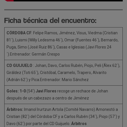
Ficha técnica del encuentro:
CÓRDOBA CF
: Felipe Ramos, Jiménez, Visus, Viedma (Cristian
81´), Luismi (Willy Ledesma 46´), Omar (Fuentes 46´), Bernardo,
Puga, Simo (José Ruiz 86´), Casas e Iglesias (Javi Flores 24
´).Entrenador: Germán Crespo
CD GUIJUELO
: Johan, Davo, Carlos Rubén, Piojo, Peli (Álex 62´),
Giráldez (Toti 65´), Cristóbal, Caramelo, Trapero, Alvarito
(Adrián 62´) y Pica.Entrenador: Mario Sánchez
Goles:
1-0
(54′)
Javi Flores
recoge un rechace de Johan
después de un cabezazo a centro de Jiménez
Árbitros:
Imanol Irurtzun Artola (Comité Navarro) Amonestó a
Cristian (82´) del Córdoba CF y a Carlos Rubén (34´), Piojo (57´) y
Davo (62´) por parte del CD Guijuelo.
Árbitros