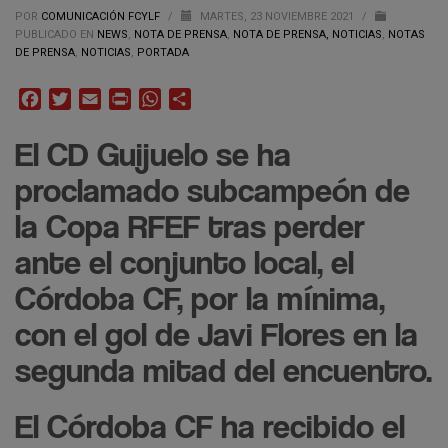
POR
COMUNICACIÓN FCYLF
/
MARTES, 23 NOVIEMBRE 2021
/
PUBLICADO EN
NEWS
,
NOTA DE PRENSA
,
NOTA DE PRENSA, NOTICIAS
,
NOTAS
DE PRENSA
,
NOTICIAS
,
PORTADA
Facebook
Twitter
Email
Print
WhatsApp
Compartir
El CD Guijuelo se ha
proclamado subcampeón de
la Copa RFEF tras perder
ante el conjunto local, el
Córdoba CF, por la mínima,
con el gol de Javi Flores en la
segunda mitad del encuentro.
El Córdoba CF ha recibido el