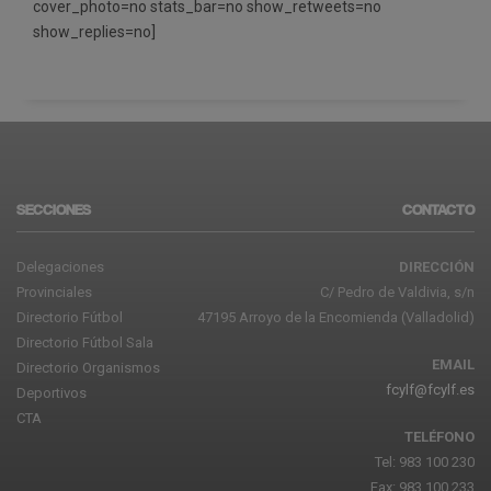
cover_photo=no stats_bar=no show_retweets=no
show_replies=no]
SECCIONES
CONTACTO
Delegaciones
DIRECCIÓN
Provinciales
C/ Pedro de Valdivia, s/n
Directorio Fútbol
47195 Arroyo de la Encomienda (Valladolid)
Directorio Fútbol Sala
EMAIL
Directorio Organismos
fcylf@fcylf.es
Deportivos
CTA
TELÉFONO
Tel: 983 100 230
Fax: 983 100 233