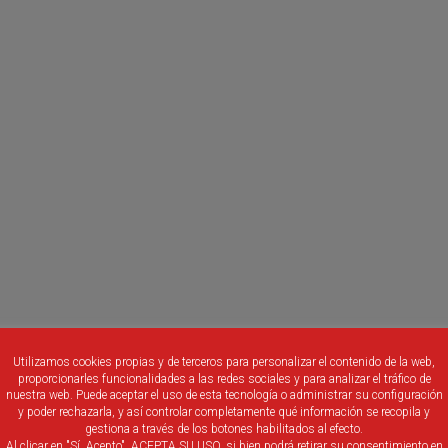
Utilizamos cookies propias y de terceros para personalizar el contenido de la web,
proporcionarles funcionalidades a las redes sociales y para analizar el tráfico de
nuestra web. Puede aceptar el uso de esta tecnología o administrar su configuración
y poder rechazarla, y así controlar completamente qué información se recopila y
gestiona a través de los botones habilitados al efecto.
Al clicar en "Sí, Acepto", ACEPTA SU USO, si bien podrá retirar su consentimiento en