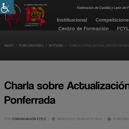
Federación de Castilla y León de 
Institucional
Competicion
Centro de Formación
FCYL
INICIO
PUBLICACIONES
NOTICIAS
CHARLA SOBRE ACTUALIZACIÓN DE RE
Charla sobre Actualizació
Ponferrada
POR
COMUNICACIÓN FCYLF
/
MIÉRCOLES, 20 AGOSTO 2014
/
PUBLICAD