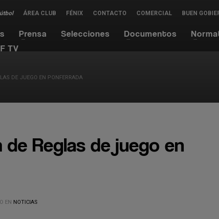
Fútbol
ÁREA CLUB
FÉNIX
CONTACTO
COMERCIAL
BUEN GOBIE
es
Prensa
Selecciones
Documentos
Norma
F TV
GLAS DE JUEGO EN PONFERRADA
n de Reglas de juego en
O EN
NOTICIAS