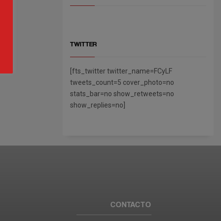
TWITTER
[fts_twitter twitter_name=FCyLF
tweets_count=5 cover_photo=no
stats_bar=no show_retweets=no
show_replies=no]
CONTACTO