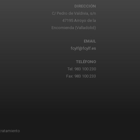
DIRECCIÓN
C/ Pedro de Valdivia, s/n
47195 Arroyo de la
Encomienda (Valladolid)
EMAIL
fcylf@fcylf.es
TELÉFONO
Tel: 983 100 230
Fax: 983 100 233
 tratamiento