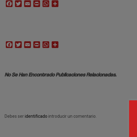
Facebook
Twitter
Email
Print
WhatsApp
Compartir
Facebook
Twitter
Email
Print
WhatsApp
Compartir
No Se Han Encontrado Publicaciones Relacionadas.
Debes ser
identificado
introducir un comentario.