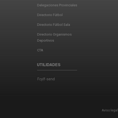
Delegaciones Provinciales
Directorio Fútbol
Directorio Fútbol Sala
Directorio Organismos
Deportivos
CTA
UTILIDADES
Fcylf-send
Aviso legal