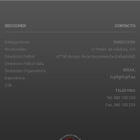
SECCIONES
CONTACTO
Delegaciones
DIRECCIÓN
Provinciales
C/ Pedro de Valdivia, s/n
Directorio Fútbol
47195 Arroyo de la Encomienda (Valladolid)
Directorio Fútbol Sala
EMAIL
Directorio Organismos
fcylf@fcylf.es
Deportivos
CTA
TELÉFONO
Tel: 983 100 230
Fax: 983 100 233