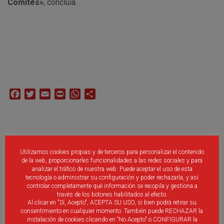
Comités»
, concluía.
Facebook
Twitter
Email
Print
WhatsApp
Compartir
No Se Han Encontrado Publicaciones Relacionadas.
Utilizamos cookies propias y de terceros para personalizar el contenido
de la web, proporcionarles funcionalidades a las redes sociales y para
analizar el tráfico de nuestra web. Puede aceptar el uso de esta
tecnología o administrar su configuración y poder rechazarla, y así
controlar completamente qué información se recopila y gestiona a
través de los botones habilitados al efecto.
Al clicar en "Sí, Acepto", ACEPTA SU USO, si bien podrá retirar su
Debes ser
identificado
introducir un comentario.
consentimiento en cualquier momento. También puede RECHAZAR la
instalación de cookies clicando en “No Acepto" o CONFIGURAR la