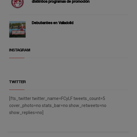
distintos programas de promoción
Debutantes en Valladolid
INSTAGRAM
TWITTER
[fts_twitter twitter_name=FCyLF tweets_count=5
cover_photo=no stats_bar=no show_retweets=no
show_replies=no]