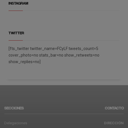
INSTAGRAM
TWITTER
[fts_twitter twitter_name=FCyLF tweets_count=5
cover_photo=no stats_bar=no show_retweets=no
show_replies=no]
SECCIONES
CONTACTO
Delegaciones
DIRECCIÓN