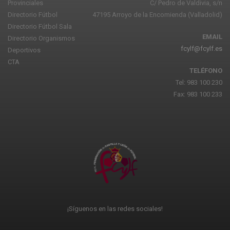
Provinciales
C/ Pedro de Valdivia, s/n
Directorio Fútbol
47195 Arroyo de la Encomienda (Valladolid)
Directorio Fútbol Sala
EMAIL
Directorio Organismos
fcylf@fcylf.es
Deportivos
CTA
TELÉFONO
Tel: 983 100 230
Fax: 983 100 233
¡Síguenos en las redes sociales!