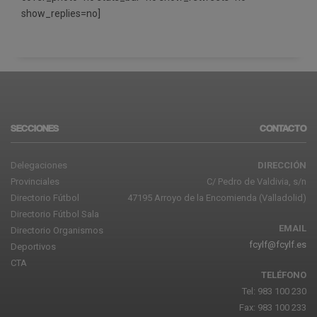
show_replies=no]
SECCIONES
CONTACTO
Delegaciones
DIRECCIÓN
Provinciales
C/ Pedro de Valdivia, s/n
Directorio Fútbol
47195 Arroyo de la Encomienda (Valladolid)
Directorio Fútbol Sala
EMAIL
Directorio Organismos
fcylf@fcylf.es
Deportivos
CTA
TELÉFONO
Tel: 983 100 230
Fax: 983 100 233