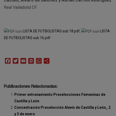
Castillo, Álvaro Gil Sánchez y Adrián Carrión Rodríguez
.
Real Valladolid CF.
LISTA DE FUTBOLISTAS sub 18.pdf
,
LISTA
DE FUTBOLISTAS sub 16.pdf
Facebook
Twitter
Email
Print
WhatsApp
Compartir
Publicaciones Relacionadas:
Primer entrenamiento Preselecciones Femeninas de
Castilla y León
Concentración Preselección Alevín de Castilla y León_ 2
y 3 de enero