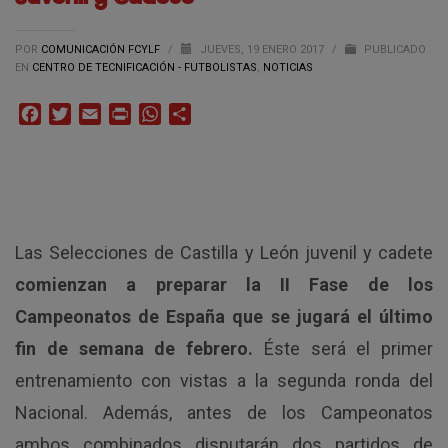
POR
COMUNICACIÓN FCYLF
/
JUEVES, 19 ENERO 2017
/
PUBLICADO
EN
CENTRO DE TECNIFICACIÓN - FUTBOLISTAS
,
NOTICIAS
Facebook
Twitter
Email
Print
WhatsApp
Compartir
Las Selecciones de Castilla y León juvenil y cadete
comienzan a preparar la II Fase de los
Campeonatos de España que se jugará el último
fin de semana de febrero.
Éste será el primer
entrenamiento con vistas a la segunda ronda del
Nacional. Además, antes de los Campeonatos
ambos combinados disputarán dos partidos de