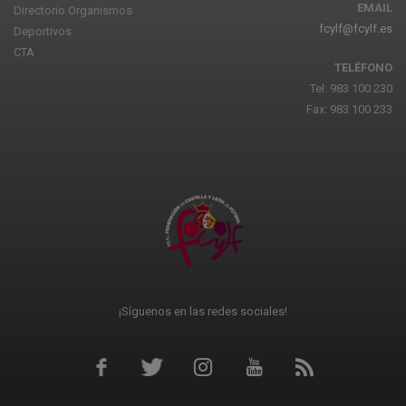
EMAIL
Directorio Organismos
fcylf@fcylf.es
Deportivos
CTA
TELÉFONO
Tel: 983 100 230
Fax: 983 100 233
¡Síguenos en las redes sociales!