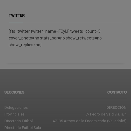
TWITTER
[fts_twitter twitter_name=FCyLF tweets_count=5
cover_photo=no stats_bar=no show_retweets=no
show_replies=no]
SECCIONES
CONTACTO
Delegaciones
DIRECCIÓN
Provinciales
C/ Pedro de Valdivia, s/n
Directorio Fútbol
47195 Arroyo de la Encomienda (Valladolid)
Directorio Fútbol Sala