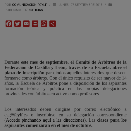
POR
COMUNICACIÓN FCYLF
/
LUNES, 07 SEPTIEMBRE 2015
/
PUBLICADO EN
NOTICIAS
Facebook
Twitter
Email
Print
WhatsApp
Compartir
Durante
este mes de septiembre, el Comité de Árbitros de la
Federación de Castilla y León, través de su Escuela, abre el
plazo de inscripción
para todos aquellos interesados que deseen
formarse como árbitros. Con el único requisito de ser mayor de 14
años, la Escuela de Árbitros pone a disposición de los aspirantes
formación teórica y práctica en las propias delegaciones
provinciales con árbitros en activo como profesores.
Los interesados deben dirigirse por correo electrónico a
cta@fcylf.es
o inscribirse en su delegación correspondiente
(
Accede pinchando aquí a las direcciones
). Las
clases para los
aspirantes comenzarán en el mes de octubre.