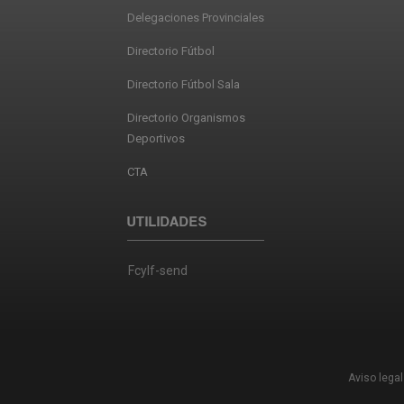
Delegaciones Provinciales
Directorio Fútbol
Directorio Fútbol Sala
Directorio Organismos
Deportivos
CTA
UTILIDADES
Fcylf-send
Aviso legal