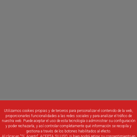
Utilizamos cookies propias y de terceros para personalizar el contenido de la web,
proporcionarles funcionalidades a las redes sociales y para analizar el tráfico de
nuestra web. Puede aceptar el uso de esta tecnología o administrar su configuración
y poder rechazarla, y así controlar completamente qué información se recopila y
gestiona a través de los botones habilitados al efecto.
Al clicar en "Sí, Acepto", ACEPTA SU USO, si bien podrá retirar su consentimiento en