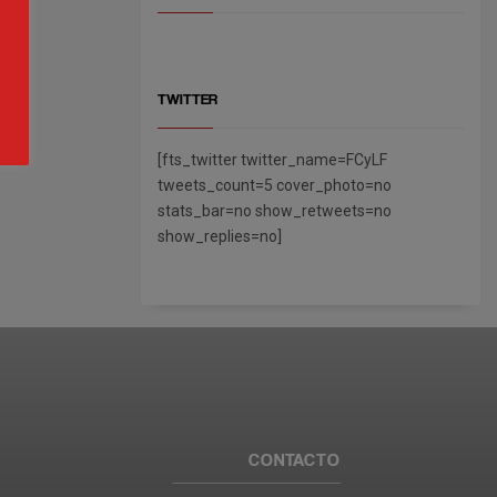
TWITTER
[fts_twitter twitter_name=FCyLF
tweets_count=5 cover_photo=no
stats_bar=no show_retweets=no
show_replies=no]
CONTACTO