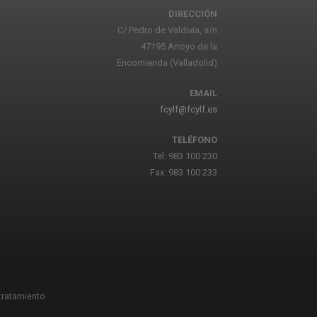
DIRECCIÓN
C/ Pedro de Valdivia, s/n
47195 Arroyo de la
Encomienda (Valladolid)
EMAIL
fcylf@fcylf.es
TELÉFONO
Tel: 983 100 230
Fax: 983 100 233
 tratamiento