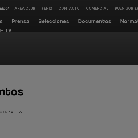
Fútbol
ÁREA CLUB
FÉNIX
CONTACTO
COMERCIAL
BUEN GOBIE
es
Prensa
Selecciones
Documentos
Norma
F TV
entos
O EN
NOTICIAS