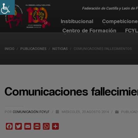
Federación de Castilla y León de 
Institucional
Competicion
Centro de Formación
FCYL
INICIO
PUBLICACIONES
NOTICIAS
COMUNICACIONES FALLECIMIENTOS
Comunicaciones fallecimi
POR
COMUNICACIÓN FCYLF
/
MIÉRCOLES, 20 AGOSTO 2014
/
PUBLICAD
Facebook
Twitter
Email
Print
WhatsApp
Compartir