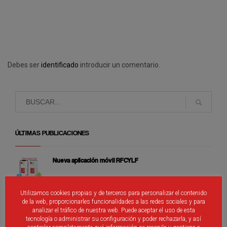
Debes ser
identificado
introducir un comentario.
ÚLTIMAS PUBLICACIONES
Nueva aplicación móvil RFCYLF
Utilizamos cookies propias y de terceros para personalizar el contenido
de la web, proporcionarles funcionalidades a las redes sociales y para
Cierre de Fénix
analizar el tráfico de nuestra web. Puede aceptar el uso de esta
tecnología o administrar su configuración y poder rechazarla, y así