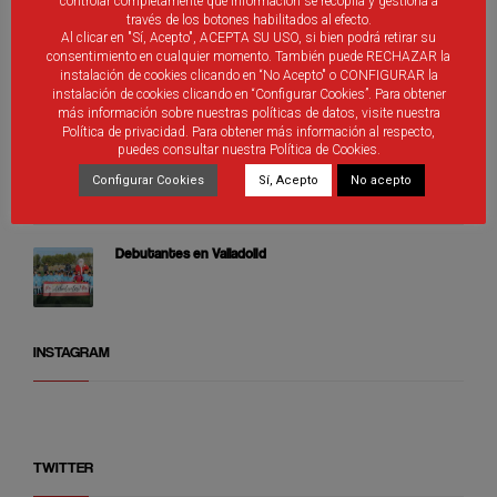
controlar completamente qué información se recopila y gestiona a
través de los botones habilitados al efecto.
Al clicar en "Sí, Acepto", ACEPTA SU USO, si bien podrá retirar su
Selecciones Alevines de Castilla y León
consentimiento en cualquier momento. También puede RECHAZAR la
instalación de cookies clicando en “No Acepto" o CONFIGURAR la
instalación de cookies clicando en “Configurar Cookies”. Para obtener
más información sobre nuestras políticas de datos, visite nuestra
Política de privacidad. Para obtener más información al respecto,
puedes consultar nuestra Política de Cookies.
Árbitros de Castilla y León que participan de los
distintos programas de promoción
Configurar Cookies
Sí, Acepto
No acepto
Debutantes en Valladolid
INSTAGRAM
TWITTER