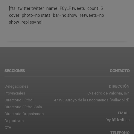
[fts_twitter twitter_name=FCyLF tweets_count=5
cover_photo=no stats_bar=no show_retweets=no
show_replies=no]
SECCIONES
CONTACTO
Delegaciones
DIRECCIÓN
Provinciales
C/ Pedro de Valdivia, s/n
Directorio Fútbol
47195 Arroyo de la Encomienda (Valladolid)
Directorio Fútbol Sala
EMAIL
Directorio Organismos
fcylf@fcylf.es
Deportivos
CTA
TELÉFONO