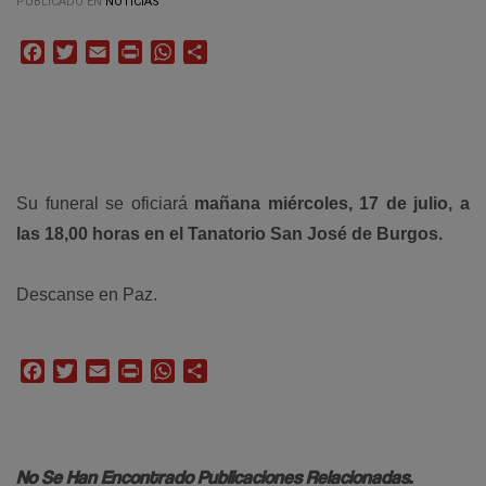
PUBLICADO EN
NOTICIAS
Facebook
Twitter
Email
Print
WhatsApp
Compartir
Su funeral se oficiará
mañana miércoles, 17 de julio, a
las 18,00 horas en el Tanatorio San José de Burgos.
Descanse en Paz.
Facebook
Twitter
Email
Print
WhatsApp
Compartir
No Se Han Encontrado Publicaciones Relacionadas.