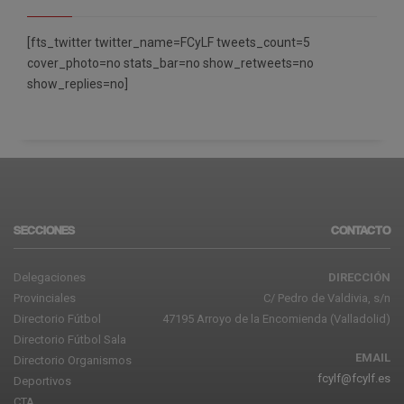
[fts_twitter twitter_name=FCyLF tweets_count=5
cover_photo=no stats_bar=no show_retweets=no
show_replies=no]
SECCIONES
CONTACTO
Delegaciones
DIRECCIÓN
Provinciales
C/ Pedro de Valdivia, s/n
Directorio Fútbol
47195 Arroyo de la Encomienda (Valladolid)
Directorio Fútbol Sala
EMAIL
Directorio Organismos
fcylf@fcylf.es
Deportivos
CTA