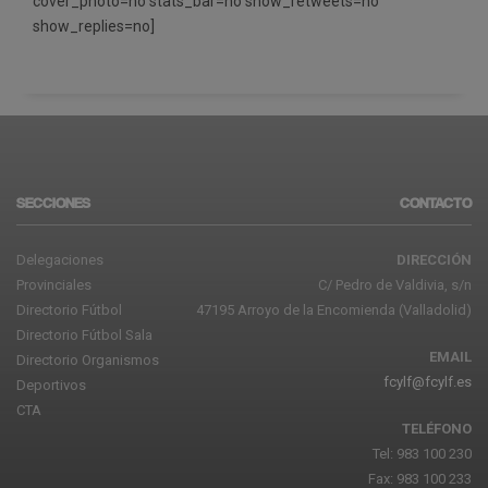
cover_photo=no stats_bar=no show_retweets=no
show_replies=no]
SECCIONES
CONTACTO
Delegaciones
DIRECCIÓN
Provinciales
C/ Pedro de Valdivia, s/n
Directorio Fútbol
47195 Arroyo de la Encomienda (Valladolid)
Directorio Fútbol Sala
EMAIL
Directorio Organismos
fcylf@fcylf.es
Deportivos
CTA
TELÉFONO
Tel: 983 100 230
Fax: 983 100 233