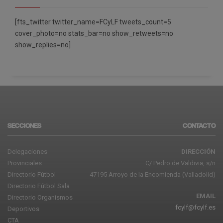
[fts_twitter twitter_name=FCyLF tweets_count=5
cover_photo=no stats_bar=no show_retweets=no
show_replies=no]
SECCIONES
CONTACTO
Delegaciones
DIRECCIÓN
Provinciales
C/ Pedro de Valdivia, s/n
Directorio Fútbol
47195 Arroyo de la Encomienda (Valladolid)
Directorio Fútbol Sala
EMAIL
Directorio Organismos
fcylf@fcylf.es
Deportivos
CTA