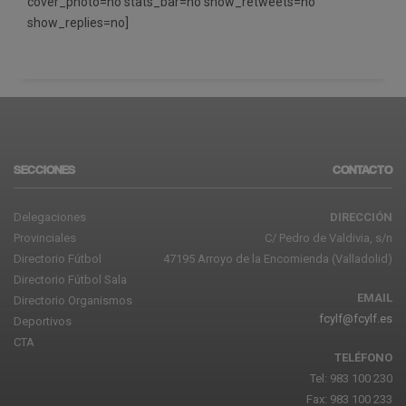
cover_photo=no stats_bar=no show_retweets=no
show_replies=no]
SECCIONES
CONTACTO
Delegaciones
DIRECCIÓN
Provinciales
C/ Pedro de Valdivia, s/n
Directorio Fútbol
47195 Arroyo de la Encomienda (Valladolid)
Directorio Fútbol Sala
EMAIL
Directorio Organismos
fcylf@fcylf.es
Deportivos
CTA
TELÉFONO
Tel: 983 100 230
Fax: 983 100 233