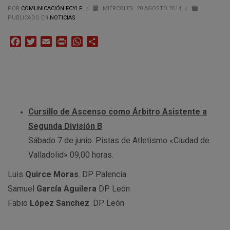
POR
COMUNICACIÓN FCYLF
/
MIÉRCOLES, 20 AGOSTO 2014
/
PUBLICADO EN
NOTICIAS
Facebook
Twitter
Email
Print
WhatsApp
Compartir
Cursillo de Ascenso como Árbitro Asistente a
Segunda División B
Sábado 7 de junio. Pistas de Atletismo «Ciudad de
Valladolid» 09,00 horas.
Luis
Quirce Moras
. DP Palencia
Samuel
García Aguilera
DP León
Fabio
López Sanchez
. DP León