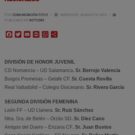
POR
COMUNICACIÓN FCYLF
/
MIÉRCOLES, 20 AGOSTO 2014
/
PUBLICADO EN
NOTICIAS
Facebook
Twitter
Email
Print
WhatsApp
Compartir
DIVISIÓN DE HONOR JUVENIL
CD Numancia – UD Salamanca
. Sr. Berrojo Valencia
Burgos Promesas – Getafe CF.
Sr. Cuesta Revilla
Real Valladolid – Colegio Diocesano.
Sr. Rivera García
SEGUNDA DIVISIÓN FEMENINA
León FF – UD Llanera.
Sr. Ruiz Sánchez
Ntra. Sra. de Belén – Orzán SD
. Sr. Díez Cano
Amigos del Duero – Erizana CF
. Sr. Juan Bustos