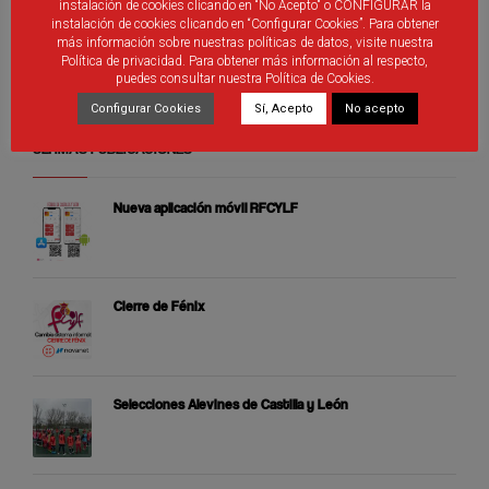
Debes ser
identificado
introducir un comentario.
instalación de cookies clicando en “No Acepto" o CONFIGURAR la
instalación de cookies clicando en “Configurar Cookies”. Para obtener
más información sobre nuestras políticas de datos, visite nuestra
Política de privacidad. Para obtener más información al respecto,
puedes consultar nuestra Política de Cookies.
Configurar Cookies
Sí, Acepto
No acepto
ÚLTIMAS PUBLICACIONES
Nueva aplicación móvil RFCYLF
Cierre de Fénix
Selecciones Alevines de Castilla y León