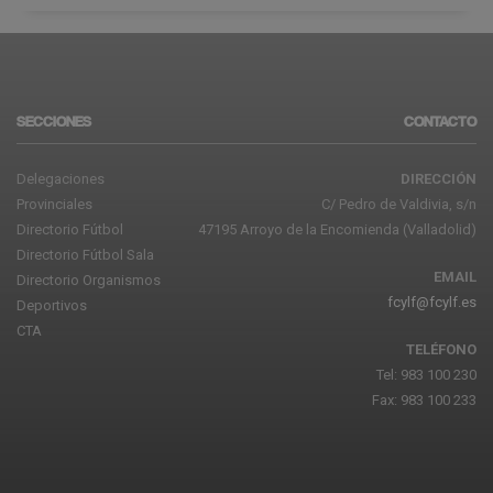
SECCIONES
CONTACTO
Delegaciones
DIRECCIÓN
Provinciales
C/ Pedro de Valdivia, s/n
Directorio Fútbol
47195 Arroyo de la Encomienda (Valladolid)
Directorio Fútbol Sala
EMAIL
Directorio Organismos
fcylf@fcylf.es
Deportivos
CTA
TELÉFONO
Tel: 983 100 230
Fax: 983 100 233