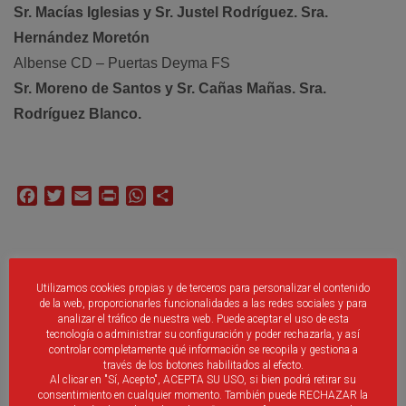
Sr. Macías Iglesias y Sr. Justel Rodríguez. Sra.
Hernández Moretón
Albense CD – Puertas Deyma FS
Sr. Moreno de Santos y Sr. Cañas Mañas. Sra.
Rodríguez Blanco.
Facebook
Twitter
Email
Print
WhatsApp
Compartir
No Se Han Encontrado Publicaciones Relacionadas.
Utilizamos cookies propias y de terceros para personalizar el contenido
de la web, proporcionarles funcionalidades a las redes sociales y para
analizar el tráfico de nuestra web. Puede aceptar el uso de esta
tecnología o administrar su configuración y poder rechazarla, y así
controlar completamente qué información se recopila y gestiona a
través de los botones habilitados al efecto.
Al clicar en "Sí, Acepto", ACEPTA SU USO, si bien podrá retirar su
consentimiento en cualquier momento. También puede RECHAZAR la