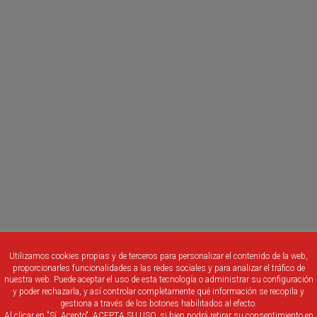
Utilizamos cookies propias y de terceros para personalizar el contenido de la web,
proporcionarles funcionalidades a las redes sociales y para analizar el tráfico de
nuestra web. Puede aceptar el uso de esta tecnología o administrar su configuración
y poder rechazarla, y así controlar completamente qué información se recopila y
gestiona a través de los botones habilitados al efecto.
Al clicar en "Sí, Acepto", ACEPTA SU USO, si bien podrá retirar su consentimiento en