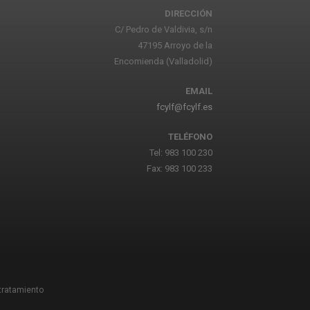
DIRECCIÓN
C/ Pedro de Valdivia, s/n
47195 Arroyo de la
Encomienda (Valladolid)
EMAIL
fcylf@fcylf.es
TELÉFONO
Tel: 983 100 230
Fax: 983 100 233
 tratamiento