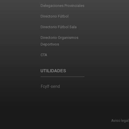
Delegaciones Provinciales
Directorio Fútbol
Directorio Fútbol Sala
Directorio Organismos
Deportivos
CTA
UTILIDADES
Fcylf-send
Aviso legal