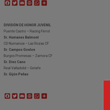
Facebook
Twitter
Email
Print
WhatsApp
Compartir
DIVISIÓN DE HONOR JUVENIL
Puente Castro – Racing Ferrol
Sr. Humanes Balmont
CD Numancia – Las Rozas CF
Sr. Campos Goeloe
Burgos Promesas – Zamora CF
Sr. Díez Cano
Real Valladolid – Getafe
Sr. Gijón Peñas
Facebook
Twitter
Email
Print
WhatsApp
Compartir