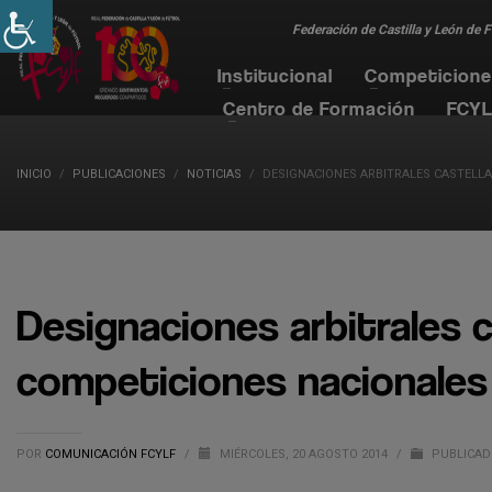
Federación de Castilla y León de 
Institucional
Competicion
Centro de Formación
FCYL
INICIO
PUBLICACIONES
NOTICIAS
DESIGNACIONES ARBITRALES CASTELL
Designaciones arbitrales 
competiciones nacionales
POR
COMUNICACIÓN FCYLF
/
MIÉRCOLES, 20 AGOSTO 2014
/
PUBLICAD