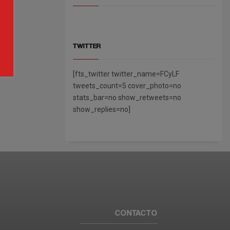
TWITTER
[fts_twitter twitter_name=FCyLF
tweets_count=5 cover_photo=no
stats_bar=no show_retweets=no
show_replies=no]
CONTACTO