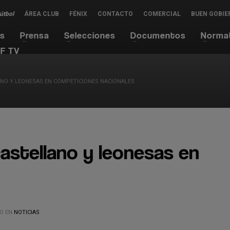
Fútbol
ÁREA CLUB
FÉNIX
CONTACTO
COMERCIAL
BUEN GOBIE
es
Prensa
Selecciones
Documentos
Norma
F TV
ANO Y LEONESAS EN COMPETICIONES NACIONALES
castellano y leonesas en
O EN
NOTICIAS