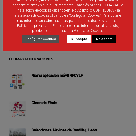
Al clicar en "Sí, Acepto", ACEPTA SU USO, si bien podrá retirar su
consentimiento en cualquier momento. También puede RECHAZAR la
instalación de cookies clicando en “No Acepto" o CONFIGURAR la
instalación de cookies clicando en “Configurar Cookies”. Para obtener
Debes ser
identificado
introducir un comentario.
más información sobre nuestras políticas de datos, visite nuestra
Política de privacidad. Para obtener más información al respecto,
puedes consultar nuestra Política de Cookies.
Configurar Cookies
Sí, Acepto
No acepto
ÚLTIMAS PUBLICACIONES
Nueva aplicación móvil RFCYLF
Cierre de Fénix
Selecciones Alevines de Castilla y León