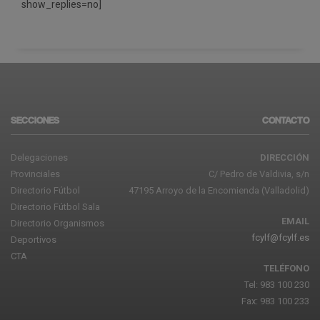
show_replies=no]
SECCIONES
CONTACTO
Delegaciones
DIRECCIÓN
Provinciales
C/ Pedro de Valdivia, s/n
Directorio Fútbol
47195 Arroyo de la Encomienda (Valladolid)
Directorio Fútbol Sala
EMAIL
Directorio Organismos
fcylf@fcylf.es
Deportivos
CTA
TELÉFONO
Tel: 983 100 230
Fax: 983 100 233