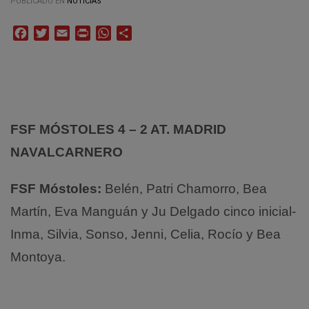
PUBLICADO EN
NOTICIAS
Facebook
Twitter
Email
Print
WhatsApp
Compartir
FSF MÓSTOLES 4 – 2
AT. MADRID
NAVALCARNERO
FSF Móstoles:
Belén, Patri Chamorro, Bea
Martín, Eva Manguán y Ju Delgado cinco inicial-
Inma, Silvia, Sonso, Jenni, Celia, Rocío y Bea
Montoya.