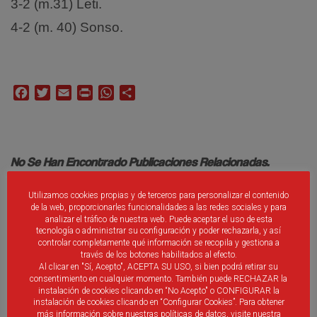
3-2 (m.31) Leti.
4-2 (m. 40) Sonso.
Facebook
Twitter
Email
Print
WhatsApp
Compartir
No Se Han Encontrado Publicaciones Relacionadas.
Utilizamos cookies propias y de terceros para personalizar el contenido
de la web, proporcionarles funcionalidades a las redes sociales y para
analizar el tráfico de nuestra web. Puede aceptar el uso de esta
tecnología o administrar su configuración y poder rechazarla, y así
controlar completamente qué información se recopila y gestiona a
través de los botones habilitados al efecto.
Debes ser
identificado
introducir un comentario.
Al clicar en "Sí, Acepto", ACEPTA SU USO, si bien podrá retirar su
consentimiento en cualquier momento. También puede RECHAZAR la
instalación de cookies clicando en “No Acepto" o CONFIGURAR la
instalación de cookies clicando en “Configurar Cookies”. Para obtener
más información sobre nuestras políticas de datos, visite nuestra