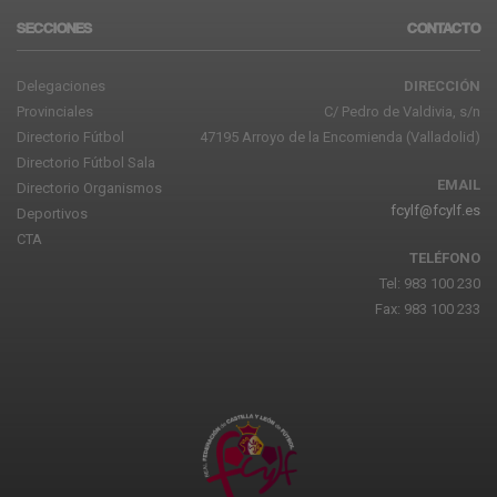
SECCIONES
CONTACTO
Delegaciones
DIRECCIÓN
Provinciales
C/ Pedro de Valdivia, s/n
Directorio Fútbol
47195 Arroyo de la Encomienda (Valladolid)
Directorio Fútbol Sala
EMAIL
Directorio Organismos
fcylf@fcylf.es
Deportivos
CTA
TELÉFONO
Tel: 983 100 230
Fax: 983 100 233