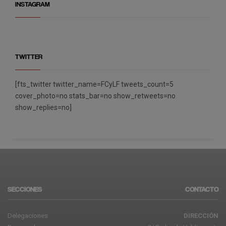
INSTAGRAM
TWITTER
[fts_twitter twitter_name=FCyLF tweets_count=5
cover_photo=no stats_bar=no show_retweets=no
show_replies=no]
SECCIONES
CONTACTO
Delegaciones
DIRECCIÓN