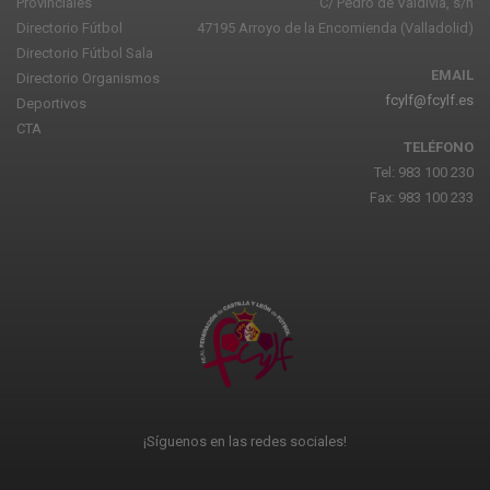
Provinciales
C/ Pedro de Valdivia, s/n
Directorio Fútbol
47195 Arroyo de la Encomienda (Valladolid)
Directorio Fútbol Sala
EMAIL
Directorio Organismos
fcylf@fcylf.es
Deportivos
CTA
TELÉFONO
Tel: 983 100 230
Fax: 983 100 233
¡Síguenos en las redes sociales!