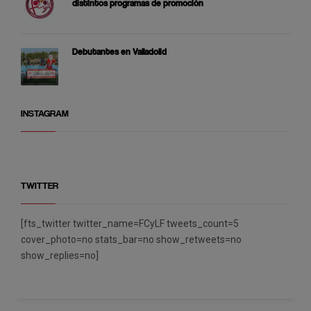
distintos programas de promoción
Debutantes en Valladolid
INSTAGRAM
TWITTER
[fts_twitter twitter_name=FCyLF tweets_count=5
cover_photo=no stats_bar=no show_retweets=no
show_replies=no]