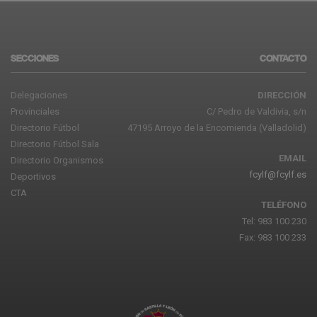
SECCIONES
CONTACTO
Delegaciones
DIRECCIÓN
Provinciales
C/ Pedro de Valdivia, s/n
Directorio Fútbol
47195 Arroyo de la Encomienda (Valladolid)
Directorio Fútbol Sala
EMAIL
Directorio Organismos
fcylf@fcylf.es
Deportivos
CTA
TELÉFONO
Tel: 983 100 230
Fax: 983 100 233