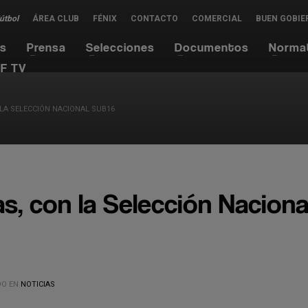
Fútbol
ÁREA CLUB
FÉNIX
CONTACTO
COMERCIAL
BUEN GOBIE
es
Prensa
Selecciones
Documentos
Norma
F TV
LA SELECCIÓN NACIONAL SUB16
s, con la Selección Naciona
O EN
NOTICIAS