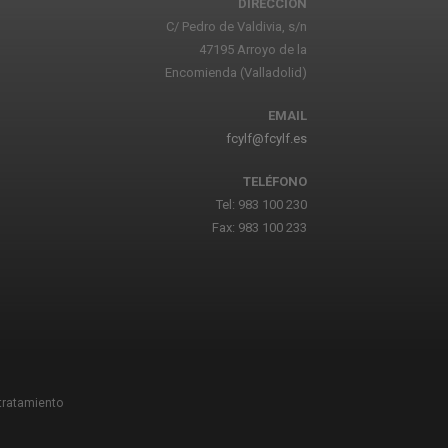
DIRECCIÓN
C/ Pedro de Valdivia, s/n
47195 Arroyo de la
Encomienda (Valladolid)
EMAIL
fcylf@fcylf.es
TELÉFONO
Tel: 983 100 230
Fax: 983 100 233
 tratamiento