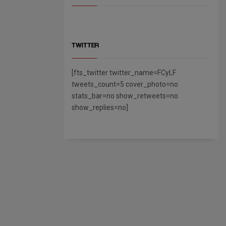
TWITTER
[fts_twitter twitter_name=FCyLF
tweets_count=5 cover_photo=no
stats_bar=no show_retweets=no
show_replies=no]