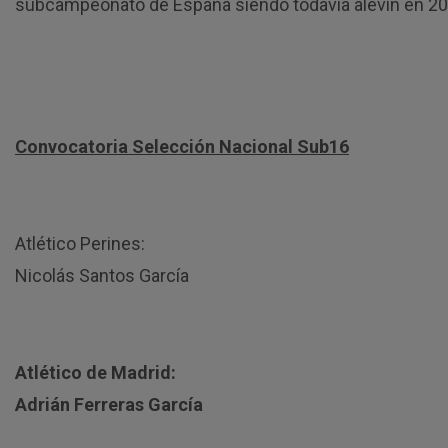
subcampeonato de España siendo todavía alevín en 20
Convocatoria Selección Nacional Sub16
Atlético Perines:
Nicolás Santos García
Atlético de Madrid:
Adrián Ferreras García