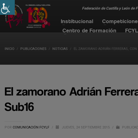
Federación de Castilla y León de 
Institucional
Competicion
Centro de Formación
FCYL
INICIO
PUBLICACIONES
NOTICIAS
EL ZAMORANO ADRIÁN FERRERAS, CON 
El zamorano Adrián Ferrera
Sub16
POR
COMUNICACIÓN FCYLF
/
JUEVES, 24 SEPTIEMBRE 2015
/
PUBLICAD