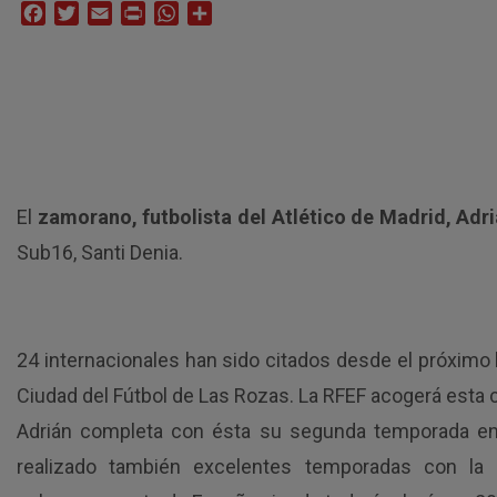
Facebook
Twitter
Email
Print
WhatsApp
Compartir
El
zamorano, futbolista del Atlético de Madrid, Adri
Sub16, Santi Denia.
24 internacionales han sido citados desde el próximo l
Ciudad del Fútbol de Las Rozas. La RFEF acogerá esta c
Adrián completa con ésta su segunda temporada en el
realizado también excelentes temporadas con la 