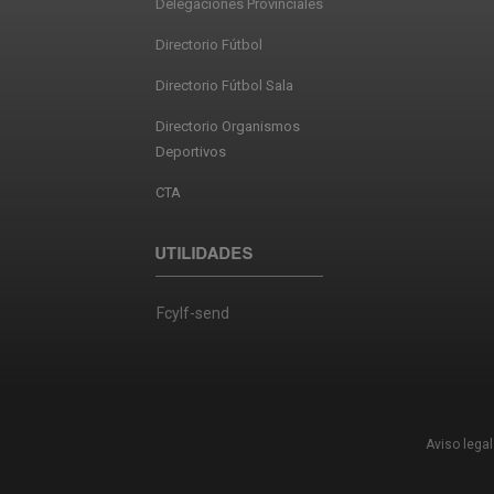
Delegaciones Provinciales
Directorio Fútbol
Directorio Fútbol Sala
Directorio Organismos
Deportivos
CTA
UTILIDADES
Fcylf-send
Aviso legal