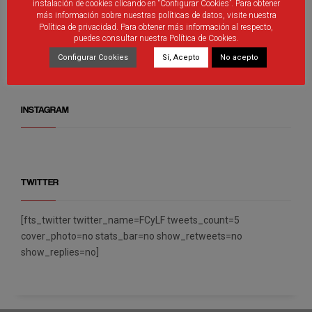
instalación de cookies clicando en “Configurar Cookies”. Para obtener
más información sobre nuestras políticas de datos, visite nuestra
Política de privacidad. Para obtener más información al respecto,
puedes consultar nuestra Política de Cookies.
Debutantes en Valladolid
Configurar Cookies
Sí, Acepto
No acepto
INSTAGRAM
TWITTER
[fts_twitter twitter_name=FCyLF tweets_count=5
cover_photo=no stats_bar=no show_retweets=no
show_replies=no]