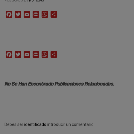
PUBLICADO EN
NOTICIAS
Facebook
Twitter
Email
Print
WhatsApp
Compartir
Facebook
Twitter
Email
Print
WhatsApp
Compartir
No Se Han Encontrado Publicaciones Relacionadas.
Debes ser
identificado
introducir un comentario.