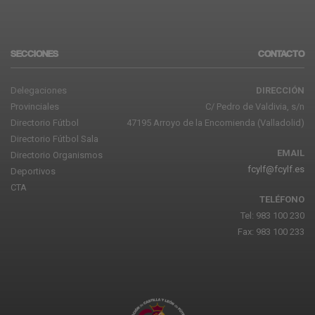
SECCIONES
CONTACTO
Delegaciones
DIRECCIÓN
Provinciales
C/ Pedro de Valdivia, s/n
Directorio Fútbol
47195 Arroyo de la Encomienda (Valladolid)
Directorio Fútbol Sala
EMAIL
Directorio Organismos
fcylf@fcylf.es
Deportivos
CTA
TELÉFONO
Tel: 983 100 230
Fax: 983 100 233