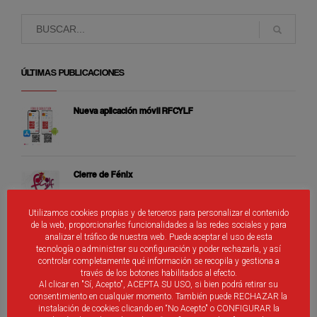
ÚLTIMAS PUBLICACIONES
Nueva aplicación móvil RFCYLF
Cierre de Fénix
Utilizamos cookies propias y de terceros para personalizar el contenido
de la web, proporcionarles funcionalidades a las redes sociales y para
Selecciones Alevines de Castilla y León
analizar el tráfico de nuestra web. Puede aceptar el uso de esta
tecnología o administrar su configuración y poder rechazarla, y así
controlar completamente qué información se recopila y gestiona a
través de los botones habilitados al efecto.
Al clicar en "Sí, Acepto", ACEPTA SU USO, si bien podrá retirar su
consentimiento en cualquier momento. También puede RECHAZAR la
Árbitros de Castilla y León que participan de los
instalación de cookies clicando en “No Acepto" o CONFIGURAR la
distintos programas de promoción