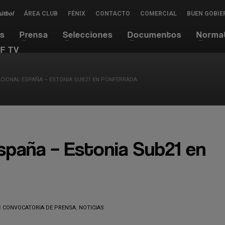
Fútbol
ÁREA CLUB
FÉNIX
CONTACTO
COMERCIAL
BUEN GOBIE
es
Prensa
Selecciones
Documentos
Norma
F TV
CIONAL ESPAÑA – ESTONIA SUB21 EN PONFERRADA
spaña – Estonia Sub21 en
N
CONVOCATORIA DE PRENSA
,
NOTICIAS