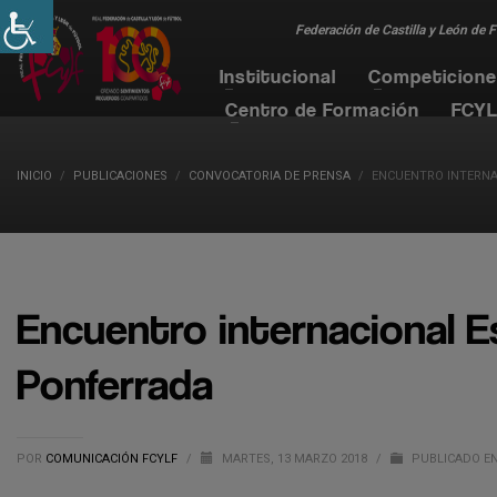
Federación de Castilla y León de 
Institucional
Competicion
Centro de Formación
FCYL
INICIO
PUBLICACIONES
CONVOCATORIA DE PRENSA
ENCUENTRO INTERNA
Encuentro internacional E
Ponferrada
POR
COMUNICACIÓN FCYLF
/
MARTES, 13 MARZO 2018
/
PUBLICADO E