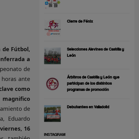
Cierre de Fénix
 de Fútbol,
Selecciones Alevines de Castilla y
León
onferrada a
ampeonato de
Árbitros de Castilla y León que
0 horas ante
participan de los distintos
 clave como
programas de promoción
n magnifico
Debutantes en Valladolid
tamiento de
na, Eduardo
viernes, 16
INSTAGRAM
as, también