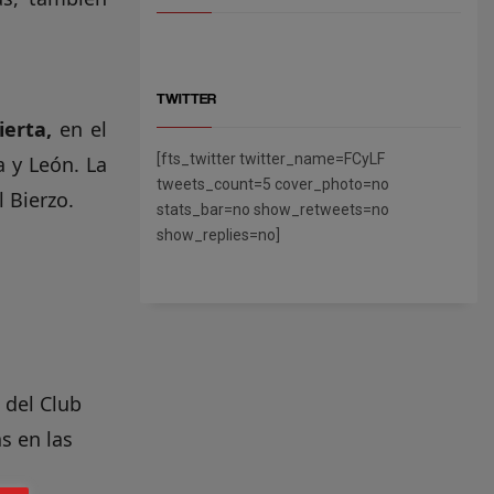
TWITTER
ierta,
en el
[fts_twitter twitter_name=FCyLF
a y León. La
tweets_count=5 cover_photo=no
 Bierzo.
stats_bar=no show_retweets=no
show_replies=no]
 del Club
s en las