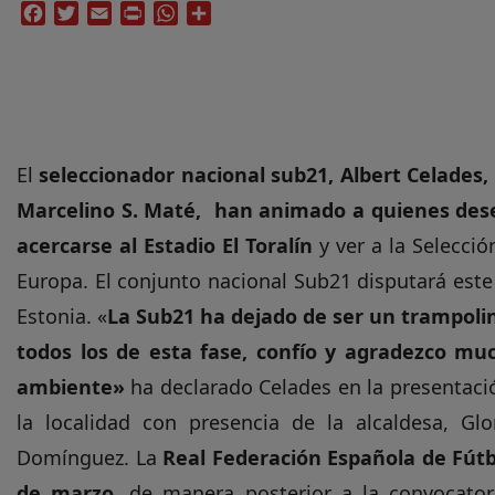
Facebook
Twitter
Email
Print
WhatsApp
Compartir
El
seleccionador nacional sub21, Albert Celades, 
Marcelino S. Maté, han animado a quienes dese
acercarse al Estadio El Toralín
y ver a la Selecci
Europa. El conjunto nacional Sub21 disputará este
Estonia. «
La Sub21 ha dejado de ser un trampolin
todos los de esta fase, confío y agradezco m
ambiente»
ha declarado Celades en la presentaci
la localidad con presencia de la alcaldesa, Gl
Domínguez. La
Real Federación Española de Fútbo
de marzo,
de manera posterior a la convocatori