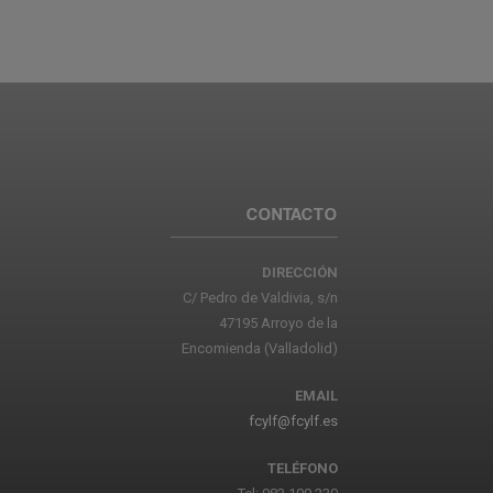
CONTACTO
DIRECCIÓN
C/ Pedro de Valdivia, s/n
47195 Arroyo de la
Encomienda (Valladolid)
EMAIL
fcylf@fcylf.es
TELÉFONO