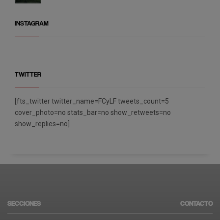
INSTAGRAM
TWITTER
[fts_twitter twitter_name=FCyLF tweets_count=5
cover_photo=no stats_bar=no show_retweets=no
show_replies=no]
SECCIONES
CONTACTO