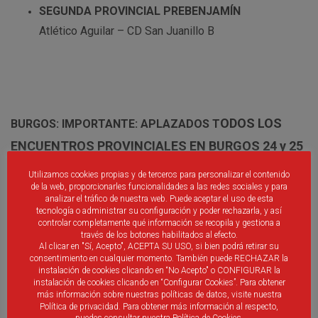
SEGUNDA PROVINCIAL PREBENJAMÍN
Atlético Aguilar – CD San Juanillo B
ODOS LOS
BURGOS: IMPORTANTE: APLAZADOS T
ENCUENTROS PROVINCIALES EN BURGOS 24 y 25
de ENERO
Utilizamos cookies propias y de terceros para personalizar el contenido
de la web, proporcionarles funcionalidades a las redes sociales y para
analizar el tráfico de nuestra web. Puede aceptar el uso de esta
PRIMERA PROVINCIAL AFICIONADOS
tecnología o administrar su configuración y poder rechazarla, y así
controlar completamente qué información se recopila y gestiona a
CD Belorado – CD Universidad de Burgos B
través de los botones habilitados al efecto.
Al clicar en "Sí, Acepto", ACEPTA SU USO, si bien podrá retirar su
CD Quintanar – CD Groggys Gamonal
consentimiento en cualquier momento. También puede RECHAZAR la
instalación de cookies clicando en “No Acepto" o CONFIGURAR la
instalación de cookies clicando en “Configurar Cookies”. Para obtener
PRIMERA PROVINCIAL JUVENIL
más información sobre nuestras políticas de datos, visite nuestra
Política de privacidad. Para obtener más información al respecto,
CD Groggys Gamonal – CD Alba Castellae