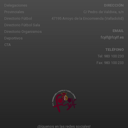
Delegaciones
DIRECCIÓN
Provinciales
C/ Pedro de Valdivia, s/n
Directorio Fútbol
47195 Arroyo de la Encomienda (Valladolid)
Directorio Fútbol Sala
EMAIL
Directorio Organismos
fcylf@fcylf.es
Deportivos
CTA
TELÉFONO
Tel: 983 100 230
Fax: 983 100 233
¡Síguenos en las redes sociales!