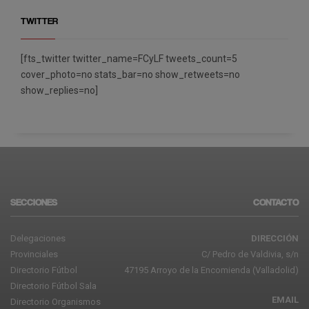
TWITTER
[fts_twitter twitter_name=FCyLF tweets_count=5
cover_photo=no stats_bar=no show_retweets=no
show_replies=no]
SECCIONES
CONTACTO
Delegaciones
DIRECCIÓN
Provinciales
C/ Pedro de Valdivia, s/n
Directorio Fútbol
47195 Arroyo de la Encomienda (Valladolid)
Directorio Fútbol Sala
EMAIL
Directorio Organismos