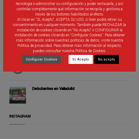
tecnología o administrar su configuración y poder rechazarla, y así
Cierre de Fénix
controlar completamente qué información se recopila y gestiona a
través de los botones habilitados al efecto.
Al clicar en "Sí, Acepto", ACEPTA SU USO, si bien podrá retirar su
consentimiento en cualquier momento. También puede RECHAZAR la
instalación de cookies clicando en “No Acepto" o CONFIGURAR la
Selecciones Alevines de Castilla y León
instalación de cookies clicando en “Configurar Cookies”. Para obtener
más información sobre nuestras políticas de datos, visite nuestra
Política de privacidad. Para obtener más información al respecto,
puedes consultar nuestra Política de Cookies.
Configurar Cookies
Sí, Acepto
No acepto
Árbitros de Castilla y León que participan de los
distintos programas de promoción
Debutantes en Valladolid
INSTAGRAM