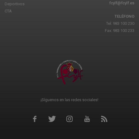
fcylf@fcylf.es
Deportivos
CTA
TELÉFONO
Tel: 983 100 230
Fax: 983 100 233
¡Síguenos en las redes sociales!