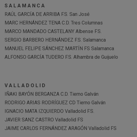
S A L A M A N C A
RAÚL GARCÍA DE ARRIBA F.S. San José
MARC HERNÁNDEZ TENA C.D. Tres Columnas
MARCO MANDADO CASTELANY Albense F.S.
SERGIO BARBERO HERNÁNDEZ F.S. Salamanca
MANUEL FELIPE SÁNCHEZ MARTÍN FS Salamanca
ALFONSO GARCÍA TUDERO F.S. Alhambra de Guijuelo
V A L L A D O L I D
IÑAKI BAYÓN BERGANZA C.D. Tierno Galván
RODRIGO ARIAS RODRÍGUEZ CD Tierno Galván
IGNACIO MATA IZQUIERDO Valladolid F.S.
JAVIER SANZ CASTRO Valladolid FS
JAIME CARLOS FERNÁNDEZ ARAGÓN Valladolid FS