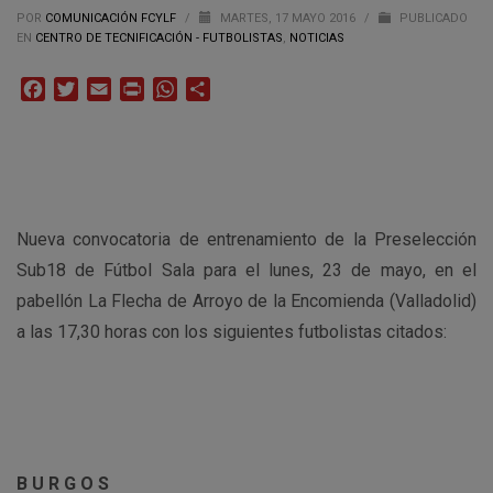
POR
COMUNICACIÓN FCYLF
/
MARTES, 17 MAYO 2016
/
PUBLICADO
EN
CENTRO DE TECNIFICACIÓN - FUTBOLISTAS
,
NOTICIAS
Facebook
Twitter
Email
Print
WhatsApp
Compartir
Nueva convocatoria de entrenamiento de la Preselección
Sub18 de Fútbol Sala para el lunes, 23 de mayo, en el
pabellón La Flecha de Arroyo de la Encomienda (Valladolid)
a las 17,30 horas con los siguientes futbolistas citados:
B U R G O S