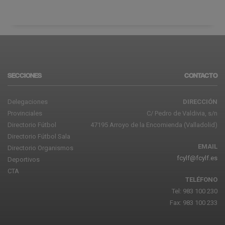
SECCIONES
CONTACTO
Delegaciones
DIRECCIÓN
Provinciales
C/ Pedro de Valdivia, s/n
Directorio Fútbol
47195 Arroyo de la Encomienda (Valladolid)
Directorio Fútbol Sala
EMAIL
Directorio Organismos
fcylf@fcylf.es
Deportivos
CTA
TELÉFONO
Tel: 983 100 230
Fax: 983 100 233