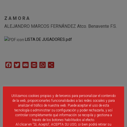
Z A M O R A
ALEJANDRO MARCOS FERNÁNDEZ Atco. Benavente F.S.
LISTA DE JUGADORES.pdf
Facebook
Twitter
Email
Print
WhatsApp
Compartir
Publicaciones Relacionadas:
Utilizamos cookies propias y de terceros para personalizar el contenido
de la web, proporcionarles funcionalidades a las redes sociales y para
Primer entrenamiento Preselecciones Femeninas de
analizar el tráfico de nuestra web. Puede aceptar el uso de esta
Castilla y León
tecnología o administrar su configuración y poder rechazarla, y así
controlar completamente qué información se recopila y gestiona a
Concentración Preselección Alevín de Castilla y León_ 2
través de los botones habilitados al efecto.
y 3 de enero
Al clicar en "Sí, Acepto", ACEPTA SU USO, si bien podrá retirar su