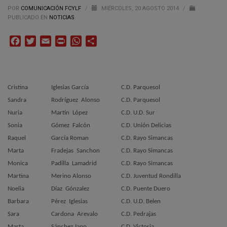
POR
COMUNICACIÓN FCYLF
/
MIÉRCOLES, 20 AGOSTO 2014
/
PUBLICADO EN
NOTICIAS
Facebook
Twitter
Email
Print
WhatsApp
Compartir
Cristina
Iglesias García
C.D. Parquesol
Sandra
Rodríguez
Alonso
C.D. Parquesol
Nuria
Martín
López
C.D. U.D. Sur
Sonia
Gómez
Falcón
C.D. Unión Delicias
Raquel
García Roman
C.D. Rayo Simancas
Marta
Fradejas
Sanchon
C.D. Rayo Simancas
Monica
Padilla
Lamadrid
C.D. Rayo Simancas
Martina
Merino Alonso
C.D. Juventud Rondilla
Noelia
Díaz
Gónzalez
C.D. Puente Duero
Barbara
Pérez
Iglesias
C.D. U.D. Belen
Sara
Cardona
Arevalo
C.D. Pedrajas
Marta
Sánchez Jano
C.D. Victoria