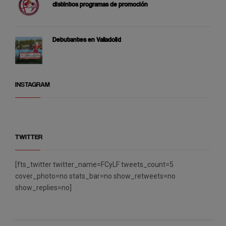
distintos programas de promoción
Debutantes en Valladolid
INSTAGRAM
TWITTER
[fts_twitter twitter_name=FCyLF tweets_count=5
cover_photo=no stats_bar=no show_retweets=no
show_replies=no]