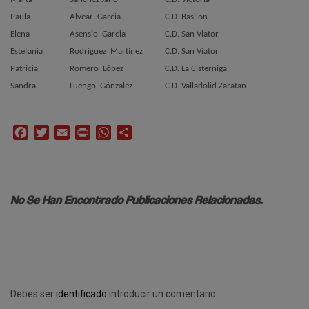
Paula
Alvear
Garcia
C.D. Basilon
Elena
Asensio
Garcia
C.D. San Viator
Estefania
Rodríguez
Martínez
C.D. San Viator
Patricia
Romero
López
C.D. La Cisterniga
Sandra
Luengo
Gónzalez
C.D. Valladolid Zaratan
Facebook
Twitter
Email
Print
WhatsApp
Compartir
No Se Han Encontrado Publicaciones Relacionadas.
Debes ser
identificado
introducir un comentario.