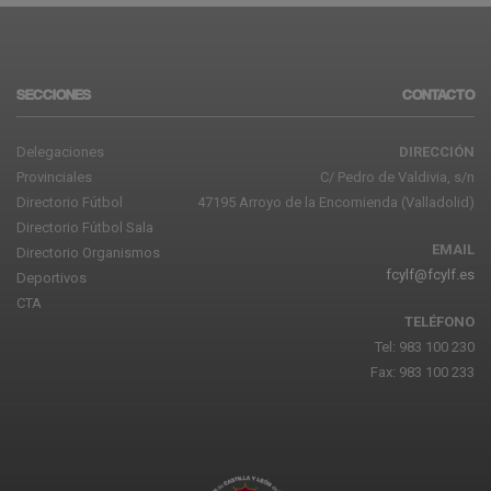
SECCIONES
CONTACTO
Delegaciones
DIRECCIÓN
Provinciales
C/ Pedro de Valdivia, s/n
Directorio Fútbol
47195 Arroyo de la Encomienda (Valladolid)
Directorio Fútbol Sala
EMAIL
Directorio Organismos
fcylf@fcylf.es
Deportivos
CTA
TELÉFONO
Tel: 983 100 230
Fax: 983 100 233