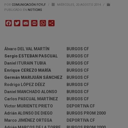
POR
COMUNICACIÓN FCYLF
/
MIÉRCOLES, 20 AGOSTO 2014
/
PUBLICADO EN
NOTICIAS
Facebook
Twitter
Email
Print
WhatsApp
Compartir
Álvaro DEL VAL MARTÍN
BURGOS CF
Sergio ESTEBAN PASCUAL
BURGOS CF
Daniel ITURAIN TUBIA
BURGOS CF
Enrique CEREZO MARÍA
BURGOS CF
Germán MARIJUÁN SÁNCHEZ
BURGOS CF
Rodrigo LÓPEZ DÉEZ
BURGOS CF
Daniel MANCHADO ALONSO
BURGOS CF
Carlos PASCUAL MARTÍNEZ
BURGOS CF
Victor MURIENTE PRIETO
DEPORTIVA CF
Adrián ALONSO DE DIEGO
BURGOS PROM 2000
Marco JIMÉNEZ ORTEGA
DEPORTIVA CF
Adrián MARCOS DE LA TORRE
BURGOS PROM 2000