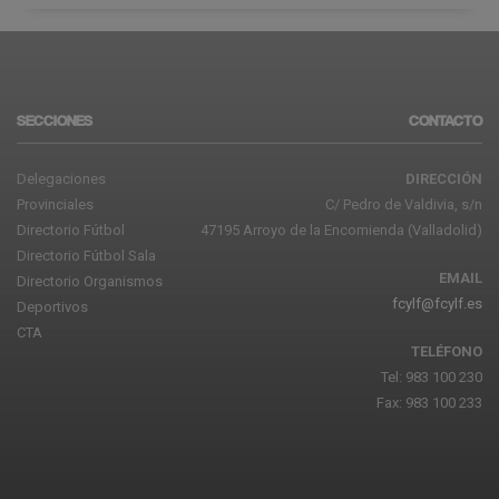
SECCIONES
CONTACTO
Delegaciones
DIRECCIÓN
Provinciales
C/ Pedro de Valdivia, s/n
Directorio Fútbol
47195 Arroyo de la Encomienda (Valladolid)
Directorio Fútbol Sala
EMAIL
Directorio Organismos
fcylf@fcylf.es
Deportivos
CTA
TELÉFONO
Tel: 983 100 230
Fax: 983 100 233