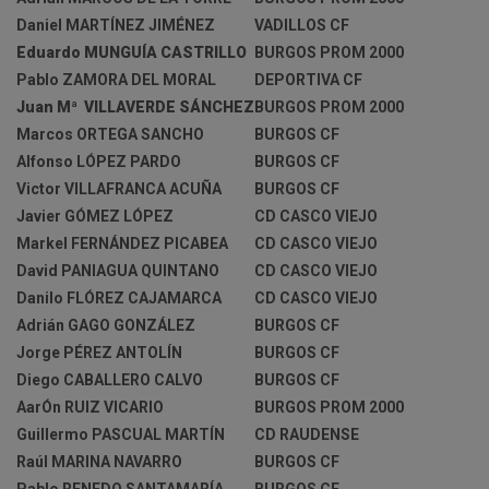
Daniel MARTÍNEZ JIMÉNEZ
VADILLOS CF
Eduardo MUNGUÍA CASTRILLO
BURGOS PROM 2000
Pablo ZAMORA DEL MORAL
DEPORTIVA CF
Juan Mª VILLAVERDE SÁNCHEZ
BURGOS PROM 2000
Marcos ORTEGA SANCHO
BURGOS CF
Alfonso LÓPEZ PARDO
BURGOS CF
Victor VILLAFRANCA ACUÑA
BURGOS CF
Javier GÓMEZ LÓPEZ
CD CASCO VIEJO
Markel FERNÁNDEZ PICABEA
CD CASCO VIEJO
David PANIAGUA QUINTANO
CD CASCO VIEJO
Danilo FLÓREZ CAJAMARCA
CD CASCO VIEJO
Adrián GAGO GONZÁLEZ
BURGOS CF
Jorge PÉREZ ANTOLÍN
BURGOS CF
Diego CABALLERO CALVO
BURGOS CF
AarÓn RUIZ VICARIO
BURGOS PROM 2000
Guillermo PASCUAL MARTÍN
CD RAUDENSE
Raúl MARINA NAVARRO
BURGOS CF