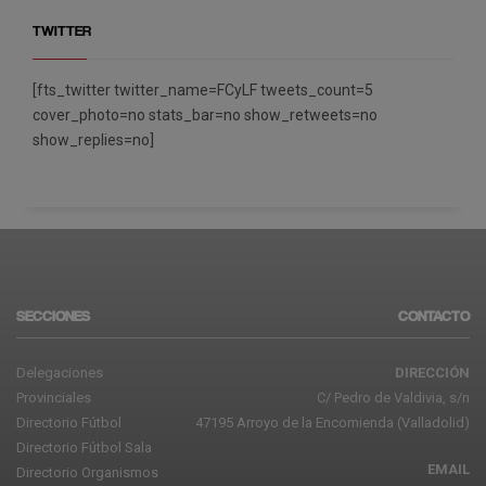
TWITTER
[fts_twitter twitter_name=FCyLF tweets_count=5
cover_photo=no stats_bar=no show_retweets=no
show_replies=no]
SECCIONES
CONTACTO
Delegaciones
DIRECCIÓN
Provinciales
C/ Pedro de Valdivia, s/n
Directorio Fútbol
47195 Arroyo de la Encomienda (Valladolid)
Directorio Fútbol Sala
EMAIL
Directorio Organismos