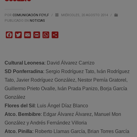
POR
COMUNICACIÓN FCYLF
/
MIÉRCOLES, 20 AGOSTO 2014
/
PUBLICADO EN
NOTICIAS
Facebook
Twitter
Email
Print
WhatsApp
Compartir
Cultural Leonesa
: David Álvarez Carrizo
SD Ponferradina
: Sergio Rodríguez Tato, Iván Rodríguez
Tato, Javier Rodríguez González, Nestor Pernía Gratorel,
Guillermo Prieto Ovalle, Iván Prada Panizo, Borja García
González
Flores del Sil
: Luis Ángel Díaz Blanco
Atco. Bembibre
: Edgar Álvarez Álvarez, Manuel Mon
González y Andrés Fernández Villoria
Atco. Pinilla:
Roberto Llamas García, Brian Torres García