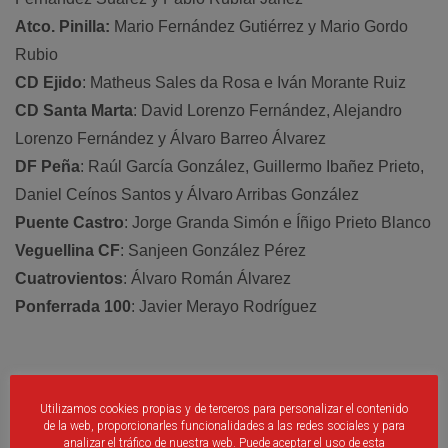
Atco. Pinilla:
Mario Fernández Gutiérrez y Mario Gordo
Rubio
CD Ejido
: Matheus Sales da Rosa e Iván Morante Ruiz
CD Santa Marta
: David Lorenzo Fernández, Alejandro
Lorenzo Fernández y Álvaro Barreo Álvarez
DF Peña
: Raúl García González, Guillermo Ibañez Prieto,
Daniel Ceínos Santos y Álvaro Arribas González
Puente Castro
: Jorge Granda Simón e Íñigo Prieto Blanco
Veguellina CF
: Sanjeen González Pérez
Cuatrovientos
: Álvaro Román Álvarez
Ponferrada 100
: Javier Merayo Rodríguez
Facebook
Twitter
Email
Print
WhatsApp
Compartir
Utilizamos cookies propias y de terceros para personalizar el contenido
de la web, proporcionarles funcionalidades a las redes sociales y para
analizar el tráfico de nuestra web. Puede aceptar el uso de esta