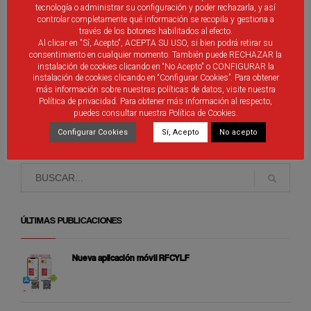
tecnología o administrar su configuración y poder rechazarla, y así
controlar completamente qué información se recopila y gestiona a
No Se Han Encontrado Publicaciones Relacionadas.
través de los botones habilitados al efecto.
Al clicar en "Sí, Acepto", ACEPTA SU USO, si bien podrá retirar su
consentimiento en cualquier momento. También puede RECHAZAR la
instalación de cookies clicando en “No Acepto" o CONFIGURAR la
instalación de cookies clicando en “Configurar Cookies”. Para obtener
más información sobre nuestras políticas de datos, visite nuestra
Política de privacidad. Para obtener más información al respecto,
puedes consultar nuestra Política de Cookies.
Debes ser
identificado
introducir un comentario.
Configurar Cookies
Sí, Acepto
No acepto
ÚLTIMAS PUBLICACIONES
Nueva aplicación móvil RFCYLF