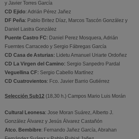
y Javier Torres García
CD Ejido
: Adrián Pérez Jañez
DF Peña
: Pablo Britez Díaz, Marcos Tascón González y
Daniel Lastra González
Puente Castro FC
: Daniel Perez Mosquera, Adrián
Fuerntes Carracedo y Sergio Fábregas García
CD Casa de Asturias:
Lidetu Amanuel Uriarte Ordoñez
CD La Virgen del Camino:
Sergio Sanpedro Pardal
Veguellina CF:
Sergio Cabello Martínez
CD Cuatrovientos
: Fco. Javier Barrio Gutiérrez
Selección Sub12
(18,30 h.) Campos Mario Luis Morán
Cultural Leonesa
: Jose Moran Suárez, Alberto J.
González Álvarez y Jesús Álvarez Castañón
Atco. Bembibre
: Fernando Jañez García, Abrahan
Fernández Suárez y Pablo Rubial Jañez