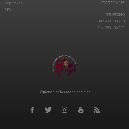
fcylf@fcylf.es
Deportivos
CTA
TELÉFONO
Tel: 983 100 230
Fax: 983 100 233
¡Síguenos en las redes sociales!