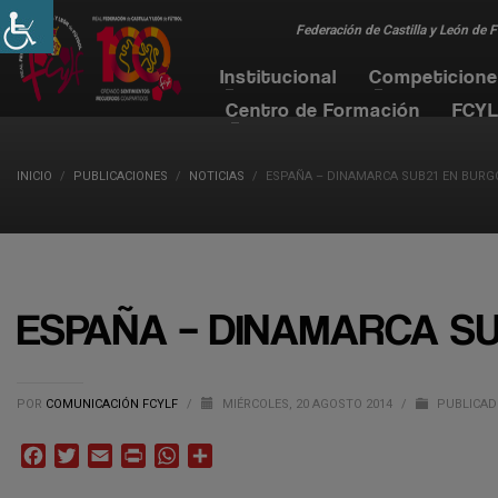
Federación de Castilla y León de 
Institucional
Competicion
Centro de Formación
FCYL
INICIO
PUBLICACIONES
NOTICIAS
ESPAÑA – DINAMARCA SUB21 EN BURG
ESPAÑA – DINAMARCA SU
POR
COMUNICACIÓN FCYLF
/
MIÉRCOLES, 20 AGOSTO 2014
/
PUBLICAD
Facebook
Twitter
Email
Print
WhatsApp
Compartir