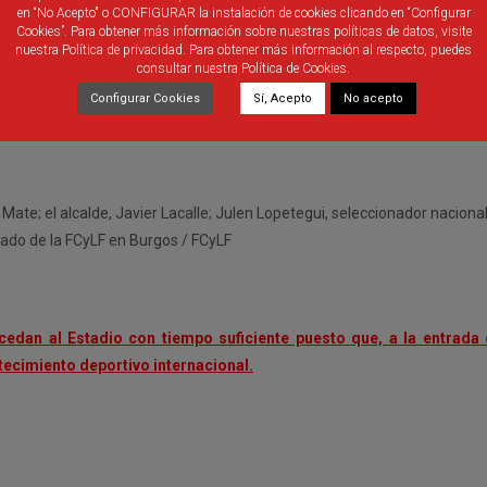
en “No Acepto" o CONFIGURAR la instalación de cookies clicando en “Configurar
Cookies”. Para obtener más información sobre nuestras políticas de datos, visite
nuestra Política de privacidad. Para obtener más información al respecto, puedes
consultar nuestra Política de Cookies.
Configurar Cookies
Sí, Acepto
No acepto
 Mate; el alcalde, Javier Lacalle; Julen Lopetegui, seleccionador naciona
ado de la FCyLF en Burgos / FCyLF
cedan al Estadio con tiempo suficiente puesto que, a la entrada
ntecimiento deportivo internacional.