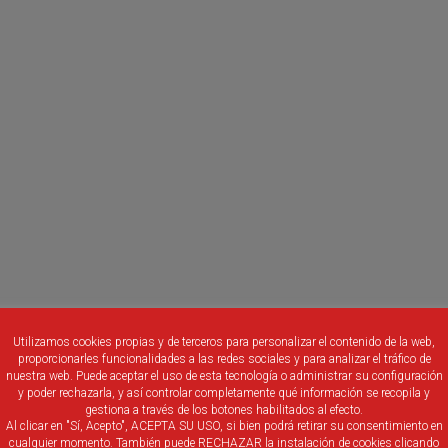
tínez Berridi
Utilizamos cookies propias y de terceros para personalizar el contenido de la web,
proporcionarles funcionalidades a las redes sociales y para analizar el tráfico de
nuestra web. Puede aceptar el uso de esta tecnología o administrar su configuración
y poder rechazarla, y así controlar completamente qué información se recopila y
gestiona a través de los botones habilitados al efecto.
Al clicar en "Sí, Acepto", ACEPTA SU USO, si bien podrá retirar su consentimiento en
cualquier momento. También puede RECHAZAR la instalación de cookies clicando