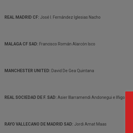
REAL MADRID CF:
José I. Fernández Iglesias Nacho
MALAGA CF SAD:
Francisco Román Alarcón Isco
MANCHESTER UNITED:
David De Gea Quintana
REAL SOCIEDAD DE F. SAD:
Asier Illarramendi Andonegui e Iñigo Mar
RAYO VALLECANO DE MADRID SAD:
Jordi Amat Maas