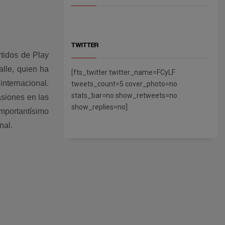
TWITTER
rtidos de Play
lle, quien ha
[fts_twitter twitter_name=FCyLF
internacional.
tweets_count=5 cover_photo=no
stats_bar=no show_retweets=no
asiones en las
show_replies=no]
mportantísimo
nal.