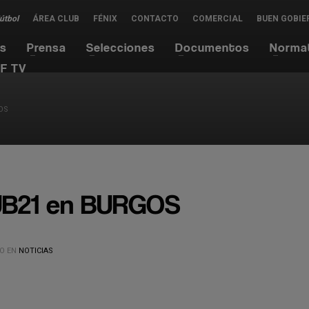
Fútbol
ÁREA CLUB
FÉNIX
CONTACTO
COMERCIAL
BUEN GOBIE
es
Prensa
Selecciones
Documentos
Norma
F TV
OS
B21 en BURGOS
O EN
NOTICIAS