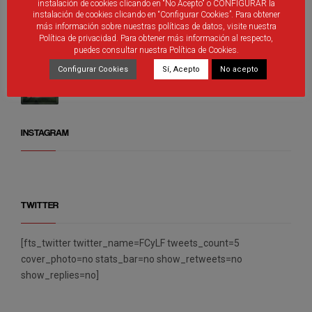
instalación de cookies clicando en “No Acepto" o CONFIGURAR la
Árbitros de Castilla y León que participan de los
instalación de cookies clicando en “Configurar Cookies”. Para obtener
distintos programas de promoción
más información sobre nuestras políticas de datos, visite nuestra
Política de privacidad. Para obtener más información al respecto,
puedes consultar nuestra Política de Cookies.
Configurar Cookies
Sí, Acepto
No acepto
Debutantes en Valladolid
INSTAGRAM
TWITTER
[fts_twitter twitter_name=FCyLF tweets_count=5
cover_photo=no stats_bar=no show_retweets=no
show_replies=no]