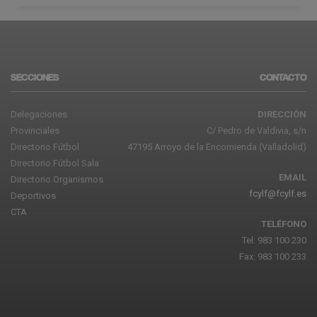
SECCIONES
CONTACTO
Delegaciones
DIRECCIÓN
Provinciales
C/ Pedro de Valdivia, s/n
Directorio Fútbol
47195 Arroyo de la Encomienda (Valladolid)
Directorio Fútbol Sala
EMAIL
Directorio Organismos
fcylf@fcylf.es
Deportivos
CTA
TELÉFONO
Tel: 983 100 230
Fax: 983 100 233