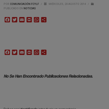
POR
COMUNICACIÓN FCYLF
/
MIÉRCOLES, 20 AGOSTO 2014
/
PUBLICADO EN
NOTICIAS
Facebook
Twitter
Email
Print
WhatsApp
Compartir
Facebook
Twitter
Email
Print
WhatsApp
Compartir
No Se Han Encontrado Publicaciones Relacionadas.