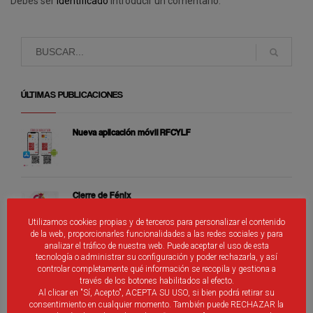
Debes ser
identificado
introducir un comentario.
ÚLTIMAS PUBLICACIONES
Nueva aplicación móvil RFCYLF
Cierre de Fénix
Utilizamos cookies propias y de terceros para personalizar el contenido
de la web, proporcionarles funcionalidades a las redes sociales y para
analizar el tráfico de nuestra web. Puede aceptar el uso de esta
Selecciones Alevines de Castilla y León
tecnología o administrar su configuración y poder rechazarla, y así
controlar completamente qué información se recopila y gestiona a
través de los botones habilitados al efecto.
Al clicar en "Sí, Acepto", ACEPTA SU USO, si bien podrá retirar su
consentimiento en cualquier momento. También puede RECHAZAR la