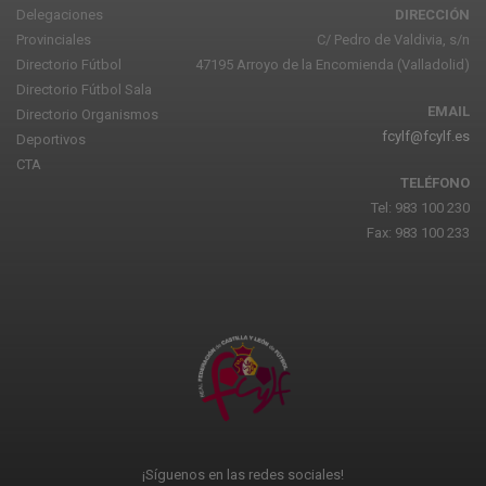
Delegaciones
DIRECCIÓN
Provinciales
C/ Pedro de Valdivia, s/n
Directorio Fútbol
47195 Arroyo de la Encomienda (Valladolid)
Directorio Fútbol Sala
EMAIL
Directorio Organismos
fcylf@fcylf.es
Deportivos
CTA
TELÉFONO
Tel: 983 100 230
Fax: 983 100 233
¡Síguenos en las redes sociales!