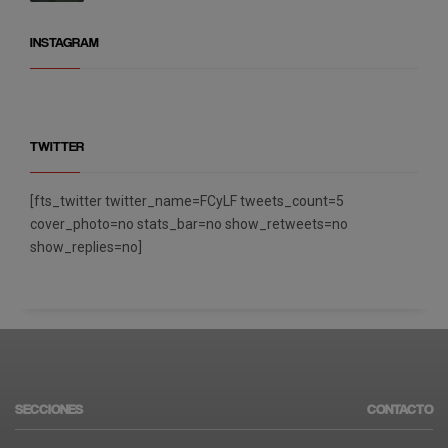
INSTAGRAM
TWITTER
[fts_twitter twitter_name=FCyLF tweets_count=5
cover_photo=no stats_bar=no show_retweets=no
show_replies=no]
SECCIONES
CONTACTO