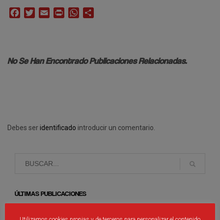
Facebook
Twitter
Email
Print
WhatsApp
Compartir
No Se Han Encontrado Publicaciones Relacionadas.
Debes ser
identificado
introducir un comentario.
ÚLTIMAS PUBLICACIONES
Utilizamos cookies propias y de terceros para personalizar el contenido