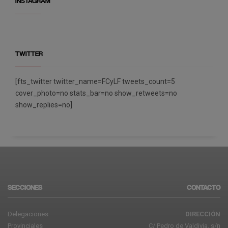
INSTAGRAM
TWITTER
[fts_twitter twitter_name=FCyLF tweets_count=5
cover_photo=no stats_bar=no show_retweets=no
show_replies=no]
SECCIONES
CONTACTO
Delegaciones
DIRECCIÓN
Provinciales
C/ Pedro de Valdivia, s/n