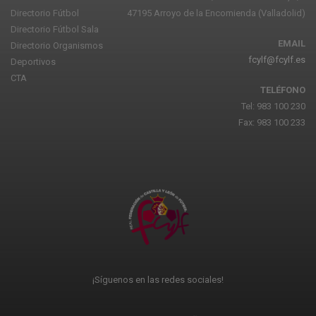
Directorio Fútbol
47195 Arroyo de la Encomienda (Valladolid)
Directorio Fútbol Sala
EMAIL
Directorio Organismos
fcylf@fcylf.es
Deportivos
CTA
TELÉFONO
Tel: 983 100 230
Fax: 983 100 233
¡Síguenos en las redes sociales!